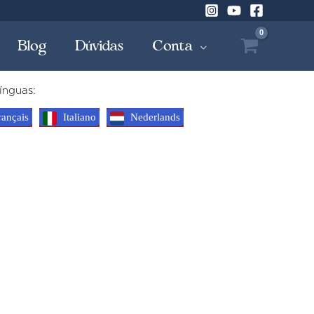
Blog
Dúvidas
Conta
ínguas:
ançais
Italiano
Nederlands