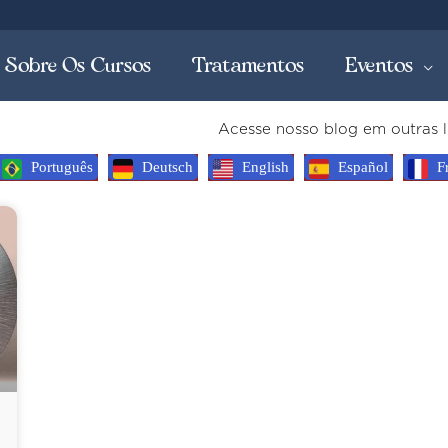
Aller
au
Sobre Os Cursos
Tratamentos
Eventos
contenu
Acesse nosso blog em outras l
Português
Deutsch
English
Español
Fr