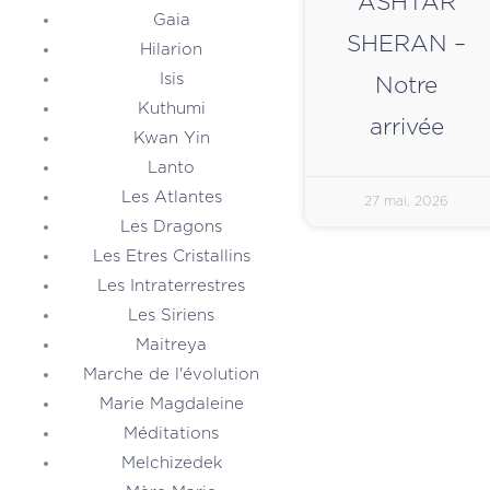
ASHTAR
Gaia
SHERAN –
Hilarion
Isis
Notre
Kuthumi
arrivée
Kwan Yin
Lanto
Les Atlantes
27 mai, 2026
Les Dragons
Les Etres Cristallins
Les Intraterrestres
Les Siriens
Maitreya
Marche de l'évolution
Marie Magdaleine
Méditations
Melchizedek