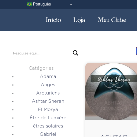
Português
Inicio
Loja
Meu Clube
Catégories
Adama
Anges
Arcturiens
Ashtar Sheran
El Morya
Être de Lumière
êtres solaires
Gabriel