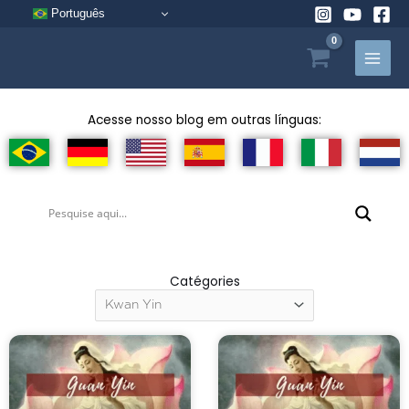
Aller
Português
au
contenu
Acesse nosso blog em outras línguas:
Catégories
Catégories
Page
Page