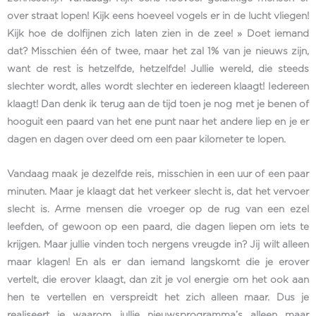
over straat lopen! Kijk eens hoeveel vogels er in de lucht vliegen!
Kijk hoe de dolfijnen zich laten zien in de zee! » Doet iemand
dat? Misschien één of twee, maar het zal 1% van je nieuws zijn,
want de rest is hetzelfde, hetzelfde! Jullie wereld, die steeds
slechter wordt, alles wordt slechter en iedereen klaagt! Iedereen
klaagt! Dan denk ik terug aan de tijd toen je nog met je benen of
hooguit een paard van het ene punt naar het andere liep en je er
dagen en dagen over deed om een paar kilometer te lopen.
Vandaag maak je dezelfde reis, misschien in een uur of een paar
minuten. Maar je klaagt dat het verkeer slecht is, dat het vervoer
slecht is. Arme mensen die vroeger op de rug van een ezel
leefden, of gewoon op een paard, die dagen liepen om iets te
krijgen. Maar jullie vinden toch nergens vreugde in? Jij wilt alleen
maar klagen! En als er dan iemand langskomt die je erover
vertelt, die erover klaagt, dan zit je vol energie om het ook aan
hen te vertellen en verspreidt het zich alleen maar. Dus je
realiseert je waarom jullie nieuwsprogramma’s alleen maar