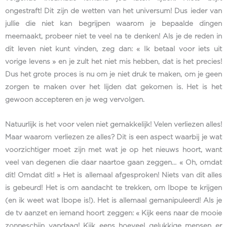
ongestraft! Dit zijn de wetten van het universum! Dus ieder van
jullie die niet kan begrijpen waarom je bepaalde dingen
meemaakt, probeer niet te veel na te denken! Als je de reden in
dit leven niet kunt vinden, zeg dan: « Ik betaal voor iets uit
vorige levens » en je zult het niet mis hebben, dat is het precies!
Dus het grote proces is nu om je niet druk te maken, om je geen
zorgen te maken over het lijden dat gekomen is. Het is het
gewoon accepteren en je weg vervolgen.
Natuurlijk is het voor velen niet gemakkelijk! Velen verliezen alles!
Maar waarom verliezen ze alles? Dit is een aspect waarbij je wat
voorzichtiger moet zijn met wat je op het nieuws hoort, want
veel van degenen die daar naartoe gaan zeggen… « Oh, omdat
dit! Omdat dit! » Het is allemaal afgesproken! Niets van dit alles
is gebeurd! Het is om aandacht te trekken, om Ibope te krijgen
(en ik weet wat Ibope is!). Het is allemaal gemanipuleerd! Als je
de tv aanzet en iemand hoort zeggen: « Kijk eens naar de mooie
zonneschijn vandaag! Kijk eens hoeveel gelukkige mensen er