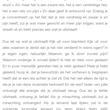
door! « Ah, maar het is een zware reis, het is een verdrietige reis,
het is een reis vol pijn! » En daar geef ik antwoord op: Zolang je
je concentreert op het feit dat je reis verdrietig en zwaar is en
pijn heeft, zul je wat meer gewicht en meer pijn krijgen, want je
straalt uit en trekt precies aan wat je uitstraalt!
Dus let op wat je uitstraalt! Kijk uit voor klachten! Kijk uit voor
alles waarvan je denkt dat je het niet verdient! In wiens ogen? In
je eigen ogen, natuurlijk! Waarom ga ik door zoveel pijn?
Waarom onderga ik zoveel lijden? Ik heb er niets voor gedaan!
En in jouw menselijk geweten heb je niets gedaan! Maar je hebt
geleerd, hoop ik, dat je bewustzijn, als het verheven is, begrepen
heeft dat er een reis achter je ziel zit. Dat het niet alleen de tijd is
die je je van deze incarnatie herinnert! En de rest? Ieder van jullie
ontvangt alle energie die je uitstraalt terug. Dus als je liefde
uitstraalt, ontvang je liefde! Als je minachting uitstraalt, zul je
minachting ontvangen! Als je iemand laat lijden, zal in de
volgende incarnatie iemand jou laten lijden! Niets blijft