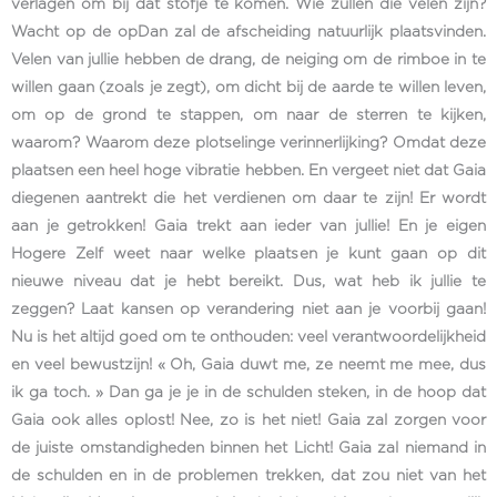
verlagen om bij dat stofje te komen. Wie zullen die velen zijn?
Wacht op de opDan zal de afscheiding natuurlijk plaatsvinden.
Velen van jullie hebben de drang, de neiging om de rimboe in te
willen gaan (zoals je zegt), om dicht bij de aarde te willen leven,
om op de grond te stappen, om naar de sterren te kijken,
waarom? Waarom deze plotselinge verinnerlijking? Omdat deze
plaatsen een heel hoge vibratie hebben. En vergeet niet dat Gaia
diegenen aantrekt die het verdienen om daar te zijn! Er wordt
aan je getrokken! Gaia trekt aan ieder van jullie! En je eigen
Hogere Zelf weet naar welke plaatsen je kunt gaan op dit
nieuwe niveau dat je hebt bereikt. Dus, wat heb ik jullie te
zeggen? Laat kansen op verandering niet aan je voorbij gaan!
Nu is het altijd goed om te onthouden: veel verantwoordelijkheid
en veel bewustzijn! « Oh, Gaia duwt me, ze neemt me mee, dus
ik ga toch. » Dan ga je je in de schulden steken, in de hoop dat
Gaia ook alles oplost! Nee, zo is het niet! Gaia zal zorgen voor
de juiste omstandigheden binnen het Licht! Gaia zal niemand in
de schulden en in de problemen trekken, dat zou niet van het