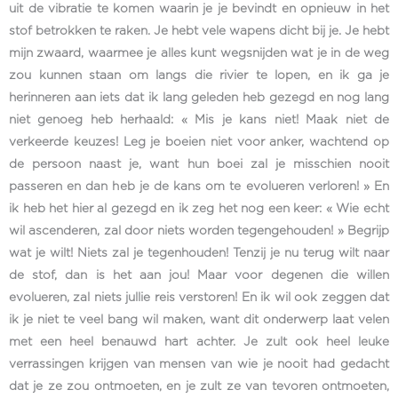
uit de vibratie te komen waarin je je bevindt en opnieuw in het
stof betrokken te raken. Je hebt vele wapens dicht bij je. Je hebt
mijn zwaard, waarmee je alles kunt wegsnijden wat je in de weg
zou kunnen staan om langs die rivier te lopen, en ik ga je
herinneren aan iets dat ik lang geleden heb gezegd en nog lang
niet genoeg heb herhaald: « Mis je kans niet! Maak niet de
verkeerde keuzes! Leg je boeien niet voor anker, wachtend op
de persoon naast je, want hun boei zal je misschien nooit
passeren en dan heb je de kans om te evolueren verloren! » En
ik heb het hier al gezegd en ik zeg het nog een keer: « Wie echt
wil ascenderen, zal door niets worden tegengehouden! » Begrijp
wat je wilt! Niets zal je tegenhouden! Tenzij je nu terug wilt naar
de stof, dan is het aan jou! Maar voor degenen die willen
evolueren, zal niets jullie reis verstoren! En ik wil ook zeggen dat
ik je niet te veel bang wil maken, want dit onderwerp laat velen
met een heel benauwd hart achter. Je zult ook heel leuke
verrassingen krijgen van mensen van wie je nooit had gedacht
dat je ze zou ontmoeten, en je zult ze van tevoren ontmoeten,