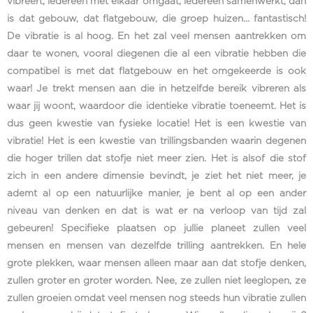
vibreert, iedereen met elkaar omgaat, iedereen samenwerkt, dan
is dat gebouw, dat flatgebouw, die groep huizen… fantastisch!
De vibratie is al hoog. En het zal veel mensen aantrekken om
daar te wonen, vooral diegenen die al een vibratie hebben die
compatibel is met dat flatgebouw en het omgekeerde is ook
waar! Je trekt mensen aan die in hetzelfde bereik vibreren als
waar jij woont, waardoor die identieke vibratie toeneemt. Het is
dus geen kwestie van fysieke locatie! Het is een kwestie van
vibratie! Het is een kwestie van trillingsbanden waarin degenen
die hoger trillen dat stofje niet meer zien. Het is alsof die stof
zich in een andere dimensie bevindt, je ziet het niet meer, je
ademt al op een natuurlijke manier, je bent al op een ander
niveau van denken en dat is wat er na verloop van tijd zal
gebeuren! Specifieke plaatsen op jullie planeet zullen veel
mensen en mensen van dezelfde trilling aantrekken. En hele
grote plekken, waar mensen alleen maar aan dat stofje denken,
zullen groter en groter worden. Nee, ze zullen niet leeglopen, ze
zullen groeien omdat veel mensen nog steeds hun vibratie zullen