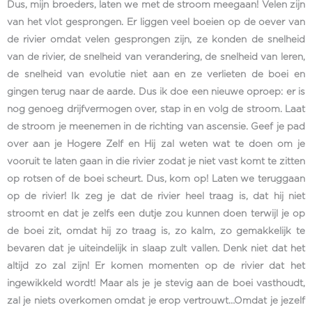
Dus, mijn broeders, laten we met de stroom meegaan! Velen zijn
van het vlot gesprongen. Er liggen veel boeien op de oever van
de rivier omdat velen gesprongen zijn, ze konden de snelheid
van de rivier, de snelheid van verandering, de snelheid van leren,
de snelheid van evolutie niet aan en ze verlieten de boei en
gingen terug naar de aarde. Dus ik doe een nieuwe oproep: er is
nog genoeg drijfvermogen over, stap in en volg de stroom. Laat
de stroom je meenemen in de richting van ascensie. Geef je pad
over aan je Hogere Zelf en Hij zal weten wat te doen om je
vooruit te laten gaan in die rivier zodat je niet vast komt te zitten
op rotsen of de boei scheurt. Dus, kom op! Laten we teruggaan
op de rivier! Ik zeg je dat de rivier heel traag is, dat hij niet
stroomt en dat je zelfs een dutje zou kunnen doen terwijl je op
de boei zit, omdat hij zo traag is, zo kalm, zo gemakkelijk te
bevaren dat je uiteindelijk in slaap zult vallen. Denk niet dat het
altijd zo zal zijn! Er komen momenten op de rivier dat het
ingewikkeld wordt! Maar als je je stevig aan de boei vasthoudt,
zal je niets overkomen omdat je erop vertrouwt…Omdat je jezelf