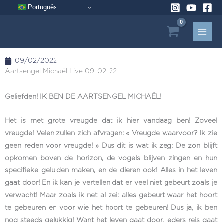
Aller
Português
au
contenu
09/02/2022
Aartsengel Michaël Live 09-02-22
Geliefden! IK BEN DE AARTSENGEL MICHAËL!
Het is met grote vreugde dat ik hier vandaag ben! Zoveel
vreugde! Velen zullen zich afvragen: « Vreugde waarvoor? Ik zie
geen reden voor vreugde! » Dus dit is wat ik zeg: De zon blijft
opkomen boven de horizon, de vogels blijven zingen en hun
specifieke geluiden maken, en de dieren ook! Alles in het leven
gaat door! En ik kan je vertellen dat er veel niet gebeurt zoals je
verwacht! Maar zoals ik net al zei: alles gebeurt waar het hoort
te gebeuren en voor wie het hoort te gebeuren! Dus ja, ik ben
nog steeds gelukkig! Want het leven gaat door, ieders reis gaat