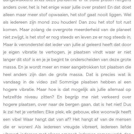
aangewakkerd sinds deze pandemie er is! Jullie praten nergens
anders over, het is het enige waar jullie over praten! En dat doet
alleen maar meer stof opwaaien, het stof gaat nooit liggen. Wel
als iedereen zijn mond zou houden! Dan zou het stof tot rust
komen. Maar zolang de overgrote meerderheid van de planeet
niet zwijgt, is het stof er nog steeds en leven ze er nog steeds in.
Maar ik veronderstel dat ieder van jullie al geleerd heeft dat door
je eigen vibratie te verhogen, je plaatsen vindt waar er niet
langer dit stof is en je je begint te onderscheiden van deze grote
massa. En je wordt meer en meer aangetrokken tot plaatsen die
heel anders zijn dan de grote massa. Dat is precies wat ik
vandaag in de video zei! Sommige plaatsen hebben al een
hogere vibratie. Maar hoe is dat mogelijk als jullie allemaal op
hetzelfde niveau zitten? En begrijp me niet verkeerd over
hogere plaatsen, over naar de bergen gaan, dat is het niet! Dus
ik zal het je vertellen: Elke plek, elk gebouw, elke woonwijk heeft
een vibe! Waar hangt dat van af? Het hangt af van de mensen
die er wonen! Als iedereen vreugde vibreert, iedereen liefde