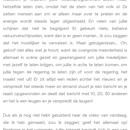
hetzelfde laten zien, omdat het de stem van het volk is! Ze
zetten mensen aan om er alleen maar over te praten en de
energie wordt steeds lager uitgestraald. En velen van jullie
schijnen dat niet te begrijpen! Er gebeurt niets, behalve
natuurverschijnselen, want dan is er geen manier… Ik zou zeggen
dat het moeilijker te vervalsen is. Maar getuigenissen… Oh,
geloof niet alles wat je hoort, want de overgrote meerderheid is
allemaal in scène gezet en gearrangeerd om jullie medelijden
met jezelf te laten krijgen, om jullie in actie te laten komen, om
jullie tegen de regering te laten zijn of voor de regering, het
maakt niet uit! Er zit altijd een reden achter het nieuws en je
verspreidt het steeds meer en iemand stuurt je een bericht en je
raakt opgewonden en deelt dat bericht met 10, 20, 30 anderen
en het is een leugen en je verspreidt de leugen!
Dus als je nog niet hebt geluisterd naar de video van vandaag,
die ik heb gemaakt, zou ik zeggen: geef het allemaal op!
Realiseer je het volgende: Jullie planeet bevindt zich in een van