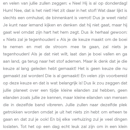
en velen van jullie zullen zeggen: « Nee! Hij is al op donderdag!
Hum! Nee, dat is het niet! Het zit daar in het stof! Wat daar lijkt is
slechts een omhulsel, de binnenkant is verrot! Dus je weet niets!
Je kunt naar iemand kijken en denken dat hij niet gaat, maar hij
gaat wel omdat zijn hart het hem zegt. Dus ik herhaal gewoon:
« Niets zal je tegenhouden! » Als je de keuze maakt om de boei
te nemen en met de stroom mee te gaan, zal niets je
tegenhouden! Als je dat niet wilt, laat dan je boei vallen en ga
aan land, ga terug naar het stof ademen. Maar ik denk dat je die
keuze al lang geleden hebt gemaakt! Het is geen keuze die nu
gemaakt zal worden! Die is al gemaakt! En velen zijn voorbereid
op deze keuze en dat is wat belangrijk is! Dus ik zou zeggen dat
jullie planeet over een tijdje kleine eilanden zal hebben, geen
eilanden zoals jullie ze kennen, maar kleine eilanden van mensen
die in dezelfde band vibreren. Jullie zullen naar dezelfde plek
getrokken worden omdat je uit het niets zin hebt om erheen te
gaan en dat zul je ook! En bij elke verhuizing zul je veel dingen
loslaten. Tot het op een dag echt leuk zal zijn om in een klein