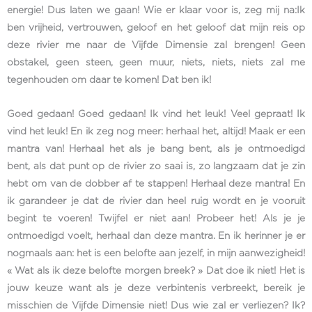
energie! Dus laten we gaan! Wie er klaar voor is, zeg mij na:Ik
ben vrijheid, vertrouwen, geloof en het geloof dat mijn reis op
deze rivier me naar de Vijfde Dimensie zal brengen! Geen
obstakel, geen steen, geen muur, niets, niets, niets zal me
tegenhouden om daar te komen! Dat ben ik!
Goed gedaan! Goed gedaan! Ik vind het leuk! Veel gepraat! Ik
vind het leuk! En ik zeg nog meer: herhaal het, altijd! Maak er een
mantra van! Herhaal het als je bang bent, als je ontmoedigd
bent, als dat punt op de rivier zo saai is, zo langzaam dat je zin
hebt om van de dobber af te stappen! Herhaal deze mantra! En
ik garandeer je dat de rivier dan heel ruig wordt en je vooruit
begint te voeren! Twijfel er niet aan! Probeer het! Als je je
ontmoedigd voelt, herhaal dan deze mantra. En ik herinner je er
nogmaals aan: het is een belofte aan jezelf, in mijn aanwezigheid!
« Wat als ik deze belofte morgen breek? » Dat doe ik niet! Het is
jouw keuze want als je deze verbintenis verbreekt, bereik je
misschien de Vijfde Dimensie niet! Dus wie zal er verliezen? Ik?