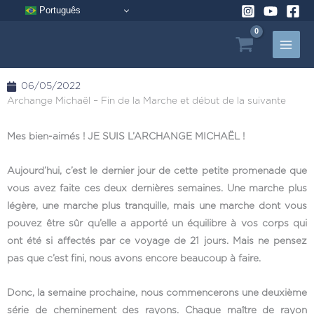
Aller
Português
au
contenu
06/05/2022
Archange Michaël – Fin de la Marche et début de la suivante
Mes bien-aimés ! JE SUIS L’ARCHANGE MICHAËL !
Aujourd’hui, c’est le dernier jour de cette petite promenade que
vous avez faite ces deux dernières semaines. Une marche plus
légère, une marche plus tranquille, mais une marche dont vous
pouvez être sûr qu’elle a apporté un équilibre à vos corps qui
ont été si affectés par ce voyage de 21 jours. Mais ne pensez
pas que c’est fini, nous avons encore beaucoup à faire.
Donc, la semaine prochaine, nous commencerons une deuxième
série de cheminement des rayons. Chaque maître de rayon