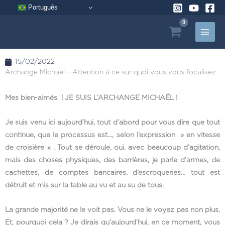
Aller
Português
au
contenu
15/02/2022
Archange Michaël – Attention à ce sur quoi vous vous focalisez
Mes bien-aimés ! JE SUIS L’ARCHANGE MICHAËL !
Je suis venu ici aujourd’hui, tout d’abord pour vous dire que tout
continue, que le processus est…, selon l’expression » en vitesse
de croisière « . Tout se déroule, oui, avec beaucoup d’agitation,
mais des choses physiques, des barrières, je parle d’armes, de
cachettes, de comptes bancaires, d’escroqueries… tout est
détruit et mis sur la table au vu et au su de tous.
La grande majorité ne le voit pas. Vous ne le voyez pas non plus.
Et, pourquoi cela ? Je dirais qu’aujourd’hui, en ce moment, vous