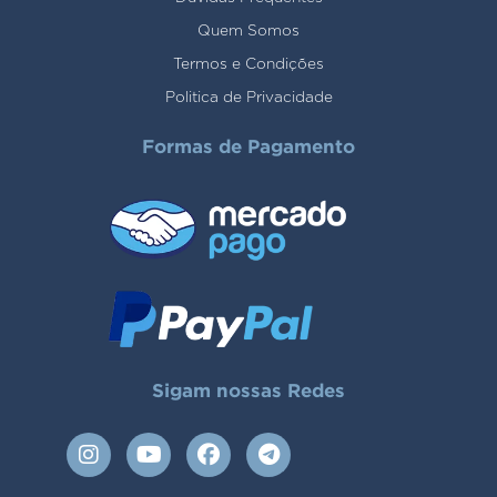
Quem Somos
Termos e Condições
Politica de Privacidade
Formas de Pagamento
Sigam nossas Redes
I
Y
F
T
n
o
a
e
s
u
c
l