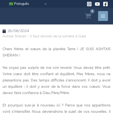
Aller
Português
au
contenu
26/08/2024
Ashtar Sheran – Il faut donner de la lumière à Gaïa
Chers frères et sœurs de la planète Terre ! JE SUIS ASHTAR
SHERAN !
Ne soyez pas surpris de me voir revenir. Vous devez être prêt.
Votre cœur doit être confiant et équilibré. Mes frères, nous ne
plaisantons pas. Des temps difficiles s’annoncent. Il doit y avoir
un équilibre ; il doit y avoir de la force dans vos cœurs. Vous
devez faire confiance à Dieu Père/Mère.
Et pourquoi suis-je à nouveau ici ? Parce que nos apparitions
vont s’intensifier. Nous deviendrons le sujet de vos nouvelles. Il