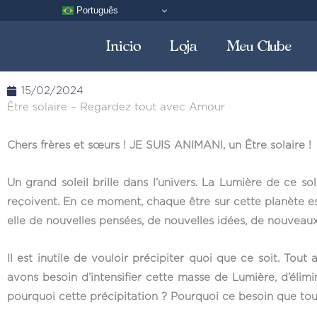
Aller
Português
au
Inicio
Loja
Meu Clube
contenu
15/02/2024
Être solaire – Regardez tout avec Amour
Chers frères et sœurs ! JE SUIS ANIMANI, un Être solaire !
Un grand soleil brille dans l’univers. La Lumière de ce solei
reçoivent. En ce moment, chaque être sur cette planète e
elle de nouvelles pensées, de nouvelles idées, de nouveau
Il est inutile de vouloir précipiter quoi que ce soit. To
avons besoin d’intensifier cette masse de Lumière, d’élim
pourquoi cette précipitation ? Pourquoi ce besoin que tou