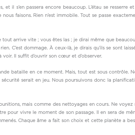
 et il s’en passera encore beaucoup. L’étau se resserre et
e nous faisons. Rien n’est immobile. Tout se passe exacte
tout arrive vite ; vous êtes las ; je dirai même que beaucou
 rien. C’est dommage. À ceux-là, je dirais qu’ils se sont laiss
à voir. Il suffit d’ouvrir son cœur et d’observer.
grande bataille en ce moment. Mais, tout est sous contrôle
 sécurité serait en jeu. Nous poursuivons donc la planificat
 punitions, mais comme des nettoyages en cours. Ne voye
it être pour vivre le moment de son passage. Il en sera de
emmenés. Chaque âme a fait son choix et cette planète a bes