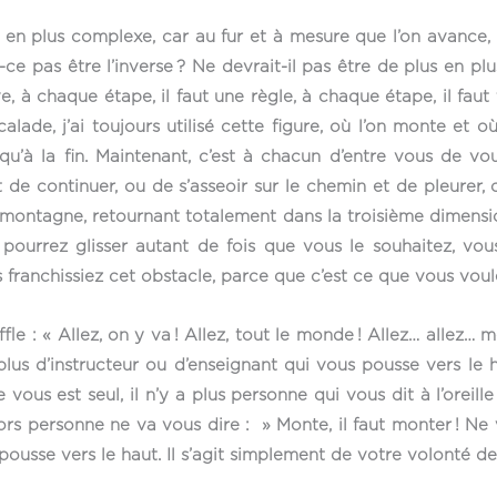
n plus complexe, car au fur et à mesure que l’on avance, q
ce pas être l’inverse ? Ne devrait-il pas être de plus en plus 
e, à chaque étape, il faut une règle, à chaque étape, il fau
ade, j’ai toujours utilisé cette figure, où l’on monte et où
qu’à la fin. Maintenant, c’est à chacun d’entre vous de vo
de continuer, ou de s’asseoir sur le chemin et de pleurer, o
de la montagne, retournant totalement dans la troisième dimen
us pourrez glisser autant de fois que vous le souhaitez, v
us franchissiez cet obstacle, parce que c’est ce que vous voul
e : « Allez, on y va ! Allez, tout le monde ! Allez… allez… 
us d’instructeur ou d’enseignant qui vous pousse vers le hau
ous est seul, il n’y a plus personne qui vous dit à l’oreille 
lors personne ne va vous dire : » Monte, il faut monter ! Ne 
pousse vers le haut. Il s’agit simplement de votre volonté d