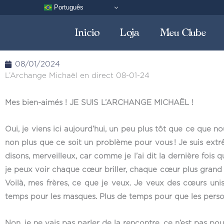
Aller
Português
au
Inicio
Loja
Meu Clube
contenu
08/01/2024
L’Archange Michaël en direct 08-01-24
Mes bien-aimés ! JE SUIS L’ARCHANGE MICHAËL !
Oui, je viens ici aujourd’hui, un peu plus tôt que ce que n
non plus que ce soit un problème pour vous ! Je suis extr
disons, merveilleux, car comme je l’ai dit la dernière foi
je peux voir chaque cœur briller, chaque cœur plus grand 
Voilà, mes frères, ce que je veux. Je veux des cœurs unis
temps pour les masques. Plus de temps pour que les person
Non, je ne vais pas parler de la rencontre, ce n’est pas pour