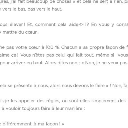
ures, j’ai fait beaucoup de choses » et cela ne sert à rien
ers le bas, pas vers le haut.
us élever ! Et, comment cela aide-t-il ? En vous y consac
 y mettre du cœur !
uche pas votre cœur à 100 %. Chacun a sa propre façon de f
! J’aime ça ! Vous n’êtes pas celui qui fait tout, même si v
our arriver en haut. Alors dites non : « Non, je ne veux pas f
ela se présente à nous, alors nous devons le faire » ! Non, f
uis-je les appeler des règles, ou sont-elles simplement des 
à vouloir toujours faire à leur manière :
ire différemment, à ma façon ! »