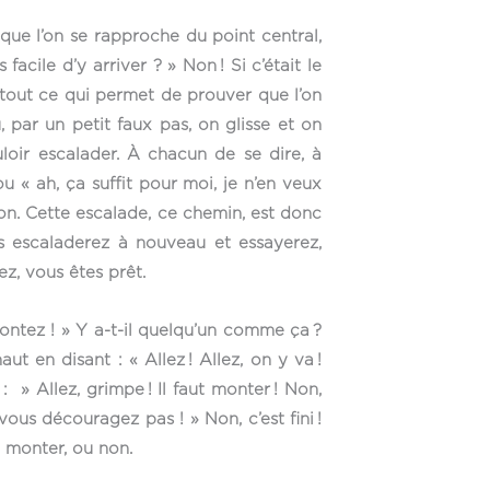
ue l’on se rapproche du point central,
facile d’y arriver ? » Non ! Si c’était le
t tout ce qui permet de prouver que l’on
, par un petit faux pas, on glisse et on
uloir escalader. À chacun de se dire, à
u « ah, ça suffit pour moi, je n’en veux
sion. Cette escalade, ce chemin, est donc
ous escaladerez à nouveau et essayerez,
ez, vous êtes prêt.
montez ! » Y a-t-il quelqu’un comme ça ?
t en disant : « Allez ! Allez, on y va !
: » Allez, grimpe ! Il faut monter ! Non,
vous découragez pas ! » Non, c’est fini !
e monter, ou non.