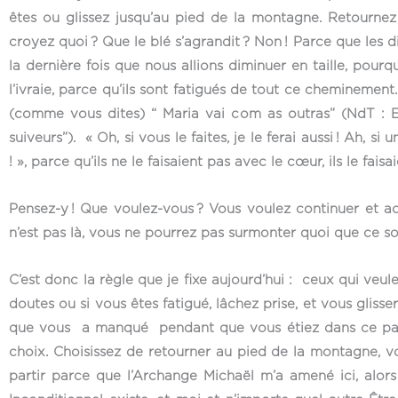
êtes ou glissez jusqu’au pied de la montagne. Retournez 
croyez quoi ? Que le blé s’agrandit ? Non ! Parce que les di
la dernière fois que nous allions diminuer en taille, pour
l’ivraie, parce qu’ils sont fatigués de tout ce cheminement. 
(comme vous dites) “ Maria vai com as outras”
(NdT : 
suiveurs”)
. « Oh, si vous le faites, je le ferai aussi ! Ah, si
! », parce qu’ils ne le faisaient pas avec le cœur, ils le fa
Pensez-y ! Que voulez-vous ? Vous voulez continuer et acc
n’est pas là, vous ne pourrez pas surmonter quoi que ce so
C’est donc la règle que je fixe aujourd’hui : ceux qui veu
doutes ou si vous êtes fatigué, lâchez prise, et vous glis
que vous a manqué pendant que vous étiez dans ce parcou
choix. Choisissez de retourner au pied de la montagne, vou
partir parce que l’Archange Michaël m’a amené ici, alors 