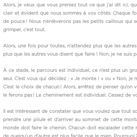
Alors, je veux que vous preniez tout ce que j’ai dit ici, q
clair et évident que nous sommes à vos côtés. Chaque fo
de pouce ! Nous n’enlèverons pas les petits cailloux qui 
grimper, c’est tout.
Alors, une fois pour toutes, n’attendez plus que les autre
plus que les autres vous disent que faire ! Non, je ne suis 
À ce stade, le parcours est individuel, ce n’est plus un gro
seul. C’est vous qui décidez : « Je monte ! » ou « Non, je 
C’est le choix de chacun ! Alors, arrêtez de penser qu’on 
le ferons pas ! Le cheminement est individuel. Cessez de vo
Il est intéressant de constater que vous voulez que tout so
prendre une pilule et d’arriver au sommet de cette montag
monde doit faire le chemin. Chacun doit escalader cette 
de quelqu’un d’autre est plus facile que le mien. Pourquoi