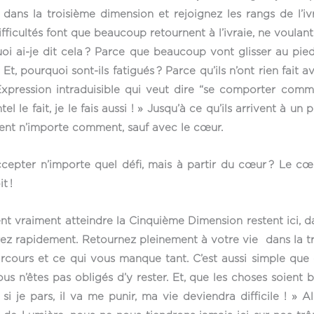
dans la troisième dimension et rejoignez les rangs de l’iv
fficultés font que beaucoup retournent à l’ivraie, ne voulant 
quoi ai-je dit cela ? Parce que beaucoup vont glisser au pi
Et, pourquoi sont-ils fatigués ? Parce qu’ils n’ont rien fait av
Expression intraduisible qui veut dire “se comporter com
 untel le fait, je le fais aussi ! » Jusqu’à ce qu’ils arrivent à 
isaient n’importe comment, sauf avec le cœur.
epter n’importe quel défi, mais à partir du cœur ? Le cœur
it !
lent vraiment atteindre la Cinquième Dimension restent ici, 
serez rapidement. Retournez pleinement à votre vie dans la 
rs et ce qui vous manque tant. C’est aussi simple que ce
s n’êtes pas obligés d’y rester. Et, que les choses soient 
si je pars, il va me punir, ma vie deviendra difficile ! » A