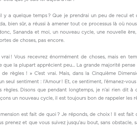
y a quelque temps ? Que je prendrai un peu de recul et que
a, bien sûr, a réussi à amener tout ce processus là où nous s
onc, Sananda et moi, un nouveau cycle, une nouvelle ère,
ortes de choses, pas encore.
t vrai ! Vous recevrez énormément de choses, mais en temp
ce que la plupart apprécient peu… La grande majorité pense 
de règles ! » C’est vrai. Mais, dans la Cinquième Dimensio
un seul sentiment : l’Amour ! Et, ce sentiment, l’émanez-vous
des règles. Disons que pendant longtemps, je n’ai rien dit à 
nçons un nouveau cycle, il est toujours bon de rappeler les r
sion est fait de quoi ? Je réponds, de choix ! Il est fait d
 prenez et que vous suivez jusqu’au bout, sans obstacle, s