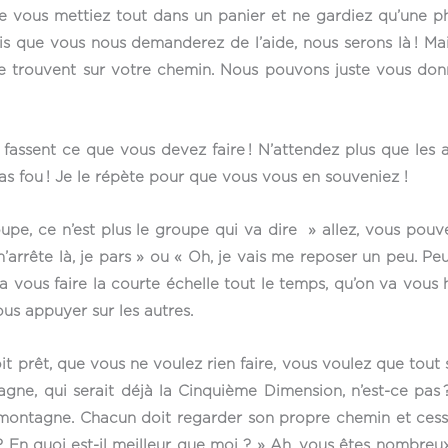
ue vous mettiez tout dans un panier et ne gardiez qu’une phra
is que vous nous demanderez de l’aide, nous serons là ! 
se trouvent sur votre chemin. Nous pouvons juste vous donn
s fassent ce que vous devez faire ! N’attendez plus que les 
pas fou ! Je le répète pour que vous vous en souveniez !
upe, ce n’est plus le groupe qui va dire » allez, vous pouvez
m’arrête là, je pars » ou « Oh, je vais me reposer un peu. Pe
va vous faire la courte échelle tout le temps, qu’on va vou
us appuyer sur les autres.
it prêt, que vous ne voulez rien faire, vous voulez que tout 
ne, qui serait déjà la Cinquième Dimension, n’est-ce pas ? M
montagne. Chacun doit regarder son propre chemin et cesser
 ? En quoi est-il meilleur que moi ? » Ah, vous êtes nombreu