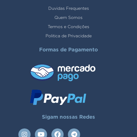
Duvidas Frequentes
Quem Somos
Termos e Condições
Politica de Privacidade
Formas de Pagamento
Sigam nossas Redes
I
Y
F
T