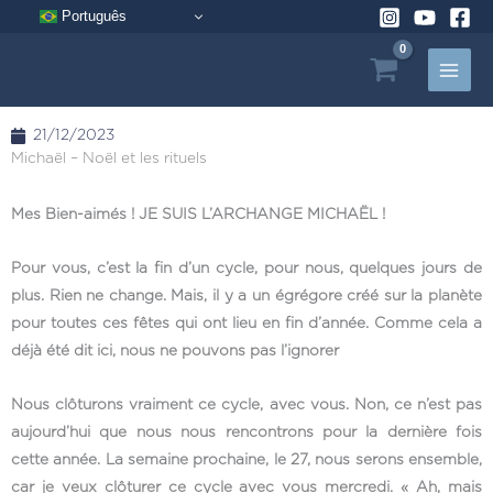
Aller
Português
au
contenu
21/12/2023
Michaël – Noël et les rituels
Mes Bien-aimés ! JE SUIS L’ARCHANGE MICHAËL !
Pour vous, c’est la fin d’un cycle, pour nous, quelques jours de
plus. Rien ne change. Mais, il y a un égrégore créé sur la planète
pour toutes ces fêtes qui ont lieu en fin d’année. Comme cela a
déjà été dit ici, nous ne pouvons pas l’ignorer
Nous clôturons vraiment ce cycle, avec vous. Non, ce n’est pas
aujourd’hui que nous nous rencontrons pour la dernière fois
cette année. La semaine prochaine, le 27, nous serons ensemble,
car je veux clôturer ce cycle avec vous mercredi. « Ah, mais