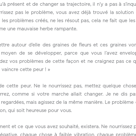
u’à présent et de changer sa trajectoire, il n’y a pas à s’inq
ssez pas le problème, vous avez déjà trouvé la solution et
r les problèmes créés, ne les résout pas, cela ne fait que les
mme une mauvaise herbe rampante.
ettre autour d’elle des graines de fleurs et ces graines v
un moyen de se développer, parce que vous l’avez envel
rdez vos problèmes de cette façon et ne craignez pas ce qui 
 vaincre cette peur ! »
at de cette peur. Ne le nourrissez pas, mettez quelque ch
errez, comme si votre marche allait changer. Je ne dis pa
egardées, mais agissez de la même manière. Le problème est
on, qui soit heureuse pour vous.
nt et ce que vous avez souhaité, existera. Ne nourrissez p
gative, chaque chose à faible vibration, chaque problème