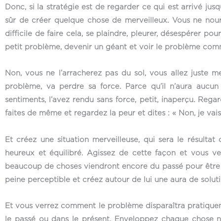
Donc, si la stratégie est de regarder ce qui est arrivé jusq
sûr de créer quelque chose de merveilleux. Vous ne nourri
difficile de faire cela, se plaindre, pleurer, désespérer pou
petit problème, devenir un géant et voir le problème co
Non, vous ne l’arracherez pas du sol, vous allez juste m
problème, va perdre sa force. Parce qu’il n’aura auc
sentiments, l’avez rendu sans force, petit, inaperçu. Rega
faites de même et regardez la peur et dites : « Non, je vais
Et créez une situation merveilleuse, qui sera le résult
heureux et équilibré. Agissez de cette façon et vous v
beaucoup de choses viendront encore du passé pour être r
peine perceptible et créez autour de lui une aura de soluti
Et vous verrez comment le problème disparaîtra pratiqueme
le passé ou dans le présent. Enveloppez chaque chose né