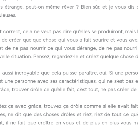
 étrange, peut-on même rêver ? Bien sûr, et je vous dis qu
leuses.
t correct, cela ne veut pas dire qu’elles se produiront, mai
cé de créer quelque chose qui vous a fait sourire et vous av
 est de ne pas nourrir ce qui vous dérange, de ne pas nourr
elle situation. Pensez, regardez-le et créez quelque chose d
 aussi incroyable que cela puisse paraître, oui. Si une p
 est une personne avec ses caractéristiques, qui ne s’est pas
, trouver drôle ce qu’elle fait, c’est tout, ne pas créer de s
rdez ça avec grâce, trouvez ça drôle comme si elle avait f
es, ne dit que des choses drôles et riez, riez de tout ce qu’
nt, il ne fait que croître en vous et de plus en plus vous