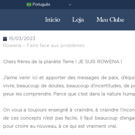
Aller
Português
au
Inicio
Loja
Meu Clube
contenu
15/03/2023
Rowena – Faire face aux problèmes
Chers frères de la planète Terre ! JE SUIS ROWENA !
J’aime venir ici et apporter des messages de paix, d’équ
vivre, beaucoup de doutes, beaucoup d’incertitudes, de p
peux les comprendre. Parce que c’est dans la nature humain
On vous a toujours enseigné à craindre, à craindre l’inco
de ces concepts n’est pas facile, il faut beaucoup d’en
pour croire au nouveau, à ce qui est vraiment vrai.