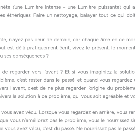
anète (une Lumière intense – une Lumière puissante) qui a
es éthériques. Faire un nettoyage, balayer tout ce qui do
nte, n’ayez pas peur de demain, car chaque âme en ce momen
 Tout est déjà pratiquement écrit, vivez le présent, le mom
ou ses conséquences ?
s de regarder vers l’avant ? Et si vous imaginiez la solut
blème, c’est rester dans le passé, et quand vous regardez e
vers l’avant, c’est de ne plus regarder l’origine du problèm
ivers la solution à ce problème, qui vous soit agréable et vo
e vous avez vécu. Lorsque vous regardez en arrière, vous ren
 que vous n’améliorez pas le problème, vous le nourrissez si
ue vous avez vécu, c’est du passé. Ne nourrissez pas le pass