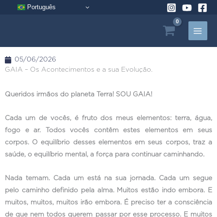
Pular
Português
para
o
conteúdo
05/06/2026
GAIA – Os Acontecimentos e a sua Evolução.
Queridos irmãos do planeta Terra! SOU GAIA!
Cada um de vocês, é fruto dos meus elementos: terra, água,
fogo e ar. Todos vocês contêm estes elementos em seus
corpos. O equilíbrio desses elementos em seus corpos, traz a
saúde, o equilíbrio mental, a força para continuar caminhando.
Nada temam. Cada um está na sua jornada. Cada um segue
pelo caminho definido pela alma. Muitos estão indo embora. E
muitos, muitos, muitos irão embora. É preciso ter a consciência
de que nem todos querem passar por esse processo. E muitos