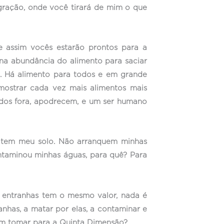
gração, onde você tirará de mim o que
 assim vocês estarão prontos para a
na abundância do alimento para saciar
s. Há alimento para todos e em grande
mostrar cada vez mais alimentos mais
ados fora, apodrecem, e um ser humano
peitem meu solo. Não arranquem minhas
ontaminou minhas águas, para quê? Para
s entranhas tem o mesmo valor, nada é
nhas, a matar por elas, a contaminar e
rem tomar para a Quinta Dimensão?