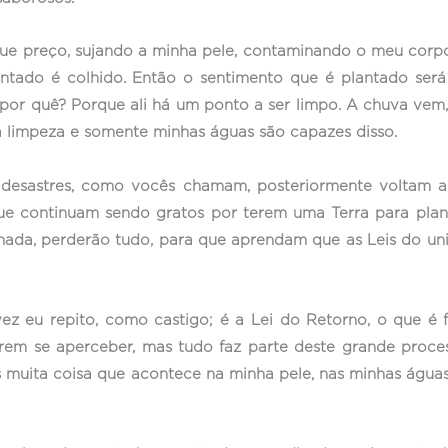
que preço, sujando a minha pele, contaminando o meu corp
antado é colhido. Então o sentimento que é plantado será
 por quê? Porque ali há um ponto a ser limpo. A chuva vem,
a limpeza e somente minhas águas são capazes disso.
 desastres, como vocês chamam, posteriormente voltam a
ue continuam sendo gratos por terem uma Terra para plan
ada, perderão tudo, para que aprendam que as Leis do univ
z eu repito, como castigo; é a Lei do Retorno, o que é f
m se aperceber, mas tudo faz parte deste grande proces
as muita coisa que acontece na minha pele, nas minhas água