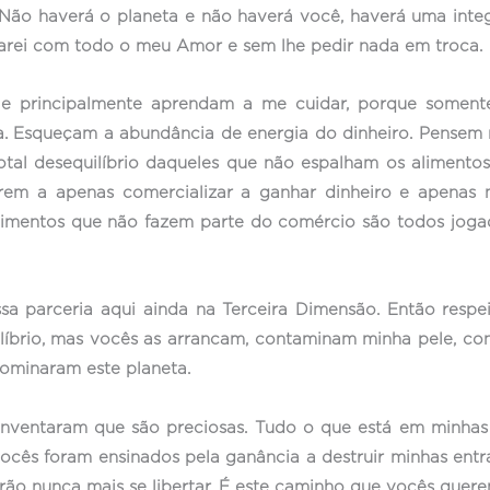
. Não haverá o planeta e não haverá você, haverá uma inte
e darei com todo o meu Amor e sem lhe pedir nada em troca.
e principalmente aprendam a me cuidar, porque somente
. Esqueçam a abundância de energia do dinheiro. Pensem 
tal desequilíbrio daqueles que não espalham os alimento
rem a apenas comercializar a ganhar dinheiro e apenas 
 alimentos que não fazem parte do comércio são todos jog
ssa parceria aqui ainda na Terceira Dimensão. Então res
uilíbrio, mas vocês as arrancam, contaminam minha pele, c
ominaram este planeta.
 inventaram que são preciosas. Tudo o que está em minha
cês foram ensinados pela ganância a destruir minhas entra
rão nunca mais se libertar. É este caminho que vocês que