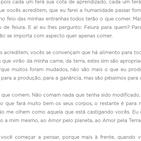
 pois cada um terá sua cota de aprendizado, cada um terá
ue vocês acreditem, que eu farei a humanidade passar fome
o feio das minhas entranhas todos terão o que comer. Mas 
de feiura. E aí eu lhes pergunto: Feiura para quem? Par
ão se importa com aspecto quer apenas comer.
s acreditem, vocês se convençam que há alimento para tod
os que virão da minha carne, da terra, estes sim são aprop
ue muitos foram mudados, não são mais o que eu produzi;
a, para a produção, para a ganância, mas são péssimos para 
o que comem. Não comam nada que tenha sido modificado, 
to que fará muito bem os seus corpos, o restante é para
não me olhem como aquela que está castigando vocês. Eu
o a mim mesmo, ao Amor pelo planeta, ao Amor pela Terra
ocê começar a pensar, porque mais à frente, quando vo