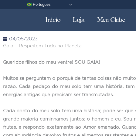
Pular
Português
para
Inicio
Loja
Meu Clube
o
conteúdo
04/05/2023
Gaia – Respeitem Tudo no Planeta
Queridos filhos do meu ventre! SOU GAIA!
Muitos se perguntam o porquê de tantas coisas não muit
razão. Cada pedaço do meu solo tem uma história, tem 
energias antigas que precisam ser transmutadas.
Cada ponto do meu solo tem uma história; pode ser que s
grande maioria caminhamos juntos: o homem e eu. Sou mu
frutas, e respondo exatamente ao Amor emanado. Quando
com abundância devolvo frutos e alimentos resistentes e 