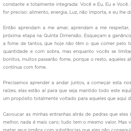
constante e totalmente integrada: Você e Eu, Eu e Você
for preciso: alimento, energia, Luz, não importa, e eu lh
Então aprendam a me amar, aprendam a me respeitar, 
próxima etapa na Quinta Dimensão. Esqueçam a ganância
a fome de tantos, que hoje não têm o que comer pelo to
quantidade e com sobra, mas enquanto vocês se limita
bonitos, muitos passarão fome, porque o resto, aqueles
continua com fome.
Precisamos aprender a andar juntos, a começar esta no
raízes, elas estão aí para que seja mantido todo este eq
um propósito totalmente voltado para aqueles que aqui d
Cavoucar as minhas entranhas atrás de pedras que eles
melhor, nada é mais caro; tudo tem o mesmo valor. Mas vo
matar seus irmãos com substâncias que eles não consegui