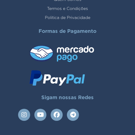
Termos e Condições
Politica de Privacidade
Formas de Pagamento
Sigam nossas Redes
I
Y
F
T
n
o
a
e
s
u
c
l
t
t
e
e