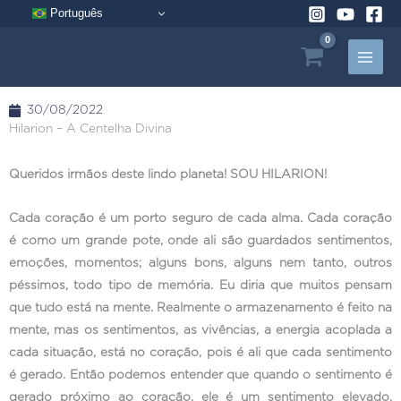
Pular
Português
para
o
conteúdo
30/08/2022
Hilarion – A Centelha Divina
Queridos irmãos deste lindo planeta! SOU HILARION!
Cada coração é um porto seguro de cada alma. Cada coração
é como um grande pote, onde ali são guardados sentimentos,
emoções, momentos; alguns bons, alguns nem tanto, outros
péssimos, todo tipo de memória. Eu diria que muitos pensam
que tudo está na mente. Realmente o armazenamento é feito na
mente, mas os sentimentos, as vivências, a energia acoplada a
cada situação, está no coração, pois é ali que cada sentimento
é gerado. Então podemos entender que quando o sentimento é
gerado próximo ao coração, ele é um sentimento elevado,