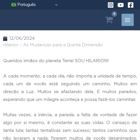
Pular
Português
para
o
conteúdo
12/06/2024
Hilarion – As Mudanças para a Quinta Dimensão
Queridos irmãos do planeta Terra! SOU HILARION!
A cada momento, a cada dia, não importa a unidade de tempo,
cada um de vocês está seguindo um caminho. Muitos em
direção a Luz. Muitos se afastando dela. E muitos parados,
esperando que um milagre aconteça e possa fazê-los caminhar.
Muitas vezes, a inércia, a parada, a falta de vontade de fazer
algo por si mesmo, é constante as suas vidas. O cansaço de
tanta luta; tantas tentativas sem sucesso; tantos caminhos que
não levaram a nada; fizeram muitos de vocês desanimados,