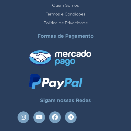
Quem Somos
Termos e Condições
Politica de Privacidade
Formas de Pagamento
Sigam nossas Redes
I
Y
F
T
n
o
a
e
s
u
c
l