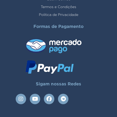
Termos e Condições
Politica de Privacidade
Formas de Pagamento
Sigam nossas Redes
I
Y
F
T
n
o
a
e
s
u
c
l
t
t
e
e
a
u
b
g