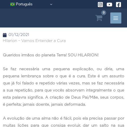
Pular
Português
para
o
conteúdo
01/12/2021
HIlarion – Vamos Entender a Cura
Queridos irmãos do planeta Terra! SOU HILARION!
Se faz necessária uma pequena explicação, ou diria, uma
pequena lembrança sobre o que é a cura. Este é um assunto
que já foi falado e repetido várias vezes, mas se faz necessária
a sua repetição, para que vocês absorvam integralmente o que
esta palavra significa. A criação de Deus Pai/Mãe, seus corpos,
é perfeita; jamais doente, jamais deformada.
A evolução de uma alma não é fácil, pois ela precisa passar por
muitas lições para que consiga evoluir, dar um salto na sua