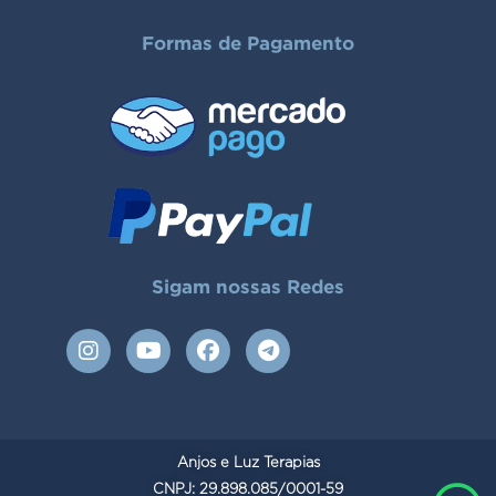
Formas de Pagamento
Sigam nossas Redes
I
Y
F
T
n
o
a
e
s
u
c
l
t
t
e
e
a
u
b
g
g
b
o
r
Anjos e Luz Terapias
r
e
o
a
a
CNPJ: 29.898.085/0001-59
k
m