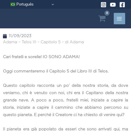
Vai
Português
al
contenuto
11/09/2023
Adama – Telos III – Capitolo 5 – di Adama
Cari fratelli e sorelle! IO SONO ADAMA!
Oggi commenteremo il Capitolo 5 del Libro III di Telos.
Questo capitolo racconta un po’ della nostra storia, da dove
veniamo, chi è venuto con noi, chi era il Capitano della nostra
grande nave. A poco a poco, fratelli miei, iniziate a capire la
storia, iniziate a capire il cammino che abbiamo percorso su
questo pianeta. E perché il Creatore ci ha chiesto di venire qui?
Il pianeta era già popolato da esseri che sono arrivati qui, ma