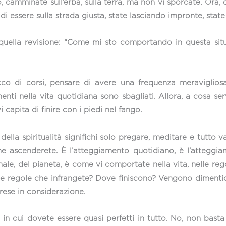
o, camminate sull’erba, sulla terra, ma non vi sporcate. Ora
i essere sulla strada giusta, state lasciando impronte, state
 quella revisione: “Come mi sto comportando in questa s
cco di corsi, pensare di avere una frequenza meraviglios
menti nella vita quotidiana sono sbagliati. Allora, a cosa se
 capita di finire con i piedi nel fango.
ella spiritualità significhi solo pregare, meditare e tutto v
 ascenderete. È l’atteggiamento quotidiano, è l’atteggia
ale, del pianeta, è come vi comportate nella vita, nelle reg
E le regole che infrangete? Dove finiscono? Vengono diment
ese in considerazione.
 in cui dovete essere quasi perfetti in tutto. No, non bast