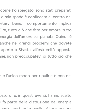
i, come ho spiegato, sono stati preparati
La mia spada è conficcata al centro del
portarvi bene, il comportamento implica
ra, tutto ciò che fate per amore, tutto
’energia dell’amore sul pianeta. Quindi, è
 anche nei grandi problemi che dovete
o aperto a Shasta, all’estremità opposta
 miei, non preoccupatevi di tutto ciò che
 e l’unico modo per ripulirle è con dei
sso dire, in questi eventi, hanno scelto
fa parte della distruzione dell’energia
uesto, così tante quello. Allora, ancora