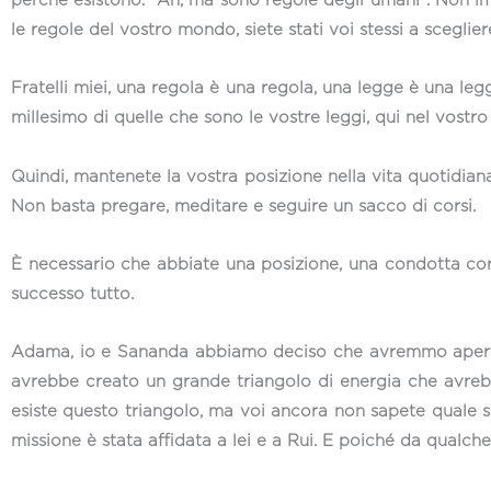
perché esistono. “Ah, ma sono regole degli umani”. Non im
le regole del vostro mondo, siete stati voi stessi a scegli
Fratelli miei, una regola è una regola, una legge è una l
millesimo di quelle che sono le vostre leggi, qui nel vost
Quindi, mantenete la vostra posizione nella vita quotidia
Non basta pregare, meditare e seguire un sacco di corsi.
È necessario che abbiate una posizione, una condotta corr
successo tutto.
Adama, io e Sananda abbiamo deciso che avremmo aperto u
avrebbe creato un grande triangolo di energia che avreb
esiste questo triangolo, ma voi ancora non sapete quale sia
missione è stata affidata a lei e a Rui. E poiché da qualche