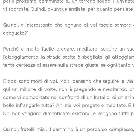
per il prossimo, camminate su un terreno solido, illuminat
vi sporcate. Quindi, ovunque andiate, per quanto pensiate d
Quindi, è interessante che ognuno di voi faccia sempre
adeguato?”
Perché è molto facile pregare, meditare, seguire un sa
l’atteggiamento, la strada scelta è sbagliata, gli atteggia
tanta certezza di essere sulla strada giusta, se ogni tanto vi
E così sono molti di voi. Molti pensano che seguire la via d
qui un milione di volte, non è pregando e meditando che
come vi comportate nei confronti di un fratello, di un anim
bello infrangerle tutte? Ah, ma voi pregate e meditate. 
No, non vengono dimenticate, esistono, e vengono tutte pr
Quindi, fratelli miei, il cammino è un percorso complesso,