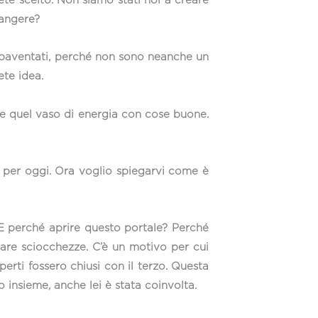
te scelto. Non siamo stati noi a creare
rangere?
 spaventati, perché non sono neanche un
ete idea.
ie quel vaso di energia con cose buone.
e per oggi. Ora voglio spiegarvi come è
E perché aprire questo portale? Perché
are sciocchezze. C’è un motivo per cui
erti fossero chiusi con il terzo. Questa
o insieme, anche lei è stata coinvolta.