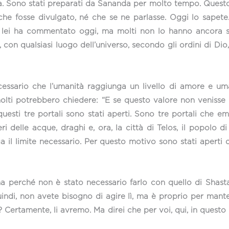
a. Sono stati preparati da Sananda per molto tempo. Questo
e fosse divulgato, né che se ne parlasse. Oggi lo sapete.
ei ha commentato oggi, ma molti non lo hanno ancora senti
con qualsiasi luogo dell’universo, secondo gli ordini di Dio
essario che l’umanità raggiunga un livello di amore e uma
olti potrebbero chiedere: “E se questo valore non venisse 
 questi tre portali sono stati aperti. Sono tre portali che 
eri delle acque, draghi e, ora, la città di Telos, il popolo 
il limite necessario. Per questo motivo sono stati aperti qu
ma perché non è stato necessario farlo con quello di Shasta?
di, non avete bisogno di agire lì, ma è proprio per manten
i? Certamente, li avremo. Ma direi che per voi, qui, in questo 