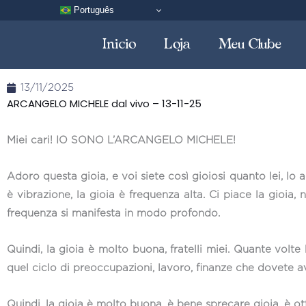
Vai
Português
al
Inicio
Loja
Meu Clube
contenuto
13/11/2025
ARCANGELO MICHELE dal vivo – 13-11-25
Miei cari! IO SONO L’ARCANGELO MICHELE!
Adoro questa gioia, e voi siete così gioiosi quanto lei, lo 
è vibrazione, la gioia è frequenza alta. Ci piace la gioia, 
frequenza si manifesta in modo profondo.
Quindi, la gioia è molto buona, fratelli miei. Quante volt
quel ciclo di preoccupazioni, lavoro, finanze che dovete 
Quindi, la gioia è molto buona, è bene sprecare gioia, è ot