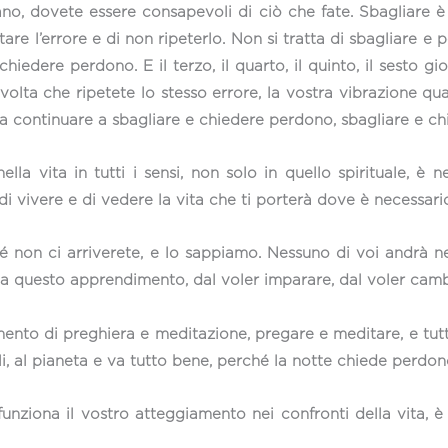
o, dovete essere consapevoli di ciò che fate. Sbagliare è 
re l’errore e di non ripeterlo. Non si tratta di sbagliare e 
hiedere perdono. E il terzo, il quarto, il quinto, il sesto g
volta che ripetete lo stesso errore, la vostra vibrazione 
a continuare a sbagliare e chiedere perdono, sbagliare e chi
lla vita in tutti i sensi, non solo in quello spirituale, è
di vivere e di vedere la vita che ti porterà dove è necessari
é non ci arriverete, e lo sappiamo. Nessuno di voi andrà n
 questo apprendimento, dal voler imparare, dal voler cambi
nto di preghiera e meditazione, pregare e meditare, e tutto 
ali, al pianeta e va tutto bene, perché la notte chiede perdon
 funziona il vostro atteggiamento nei confronti della vita