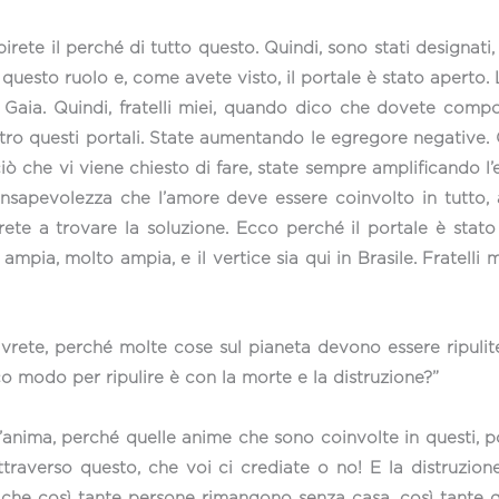
capirete il perché di tutto questo. Quindi, sono stati designat
esto ruolo e, come avete visto, il portale è stato aperto. 
e di Gaia. Quindi, fratelli miei, quando dico che dovete com
tro questi portali. State aumentando le egregore negative. O
 ciò che vi viene chiesto di fare, state sempre amplificando l
onsapevolezza che l’amore deve essere coinvolto in tutto,
irete a trovare la soluzione. Ecco perché il portale è stat
ampia, molto ampia, e il vertice sia qui in Brasile. Fratelli
ivrete, perché molte cose sul pianeta devono essere ripulite
co modo per ripulire è con la morte e la distruzione?”
l’anima, perché quelle anime che sono coinvolte in questi, po
averso questo, che voi ci crediate o no! E la distruzione 
re che così tante persone rimangono senza casa, così tante q