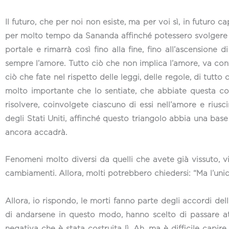
Il futuro, che per noi non esiste, ma per voi sì, in futuro 
per molto tempo da Sananda affinché potessero svolgere qu
portale e rimarrà così fino alla fine, fino all’ascension
sempre l’amore. Tutto ciò che non implica l’amore, va con
ciò che fate nel rispetto delle leggi, delle regole, di tutto
molto importante che lo sentiate, che abbiate questa c
risolvere, coinvolgete ciascuno di essi nell’amore e riusc
degli Stati Uniti, affinché questo triangolo abbia una base 
ancora accadrà.
Fenomeni molto diversi da quelli che avete già vissuto, v
cambiamenti. Allora, molti potrebbero chiedersi: “Ma l’uni
Allora, io rispondo, le morti fanno parte degli accordi del
di andarsene in questo modo, hanno scelto di passare attr
negativa che è stata costruita lì. Ah, ma è difficile capi