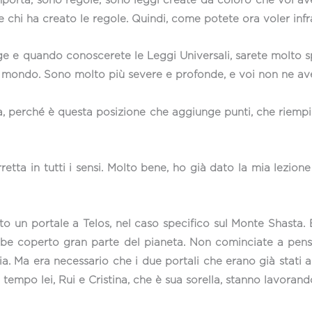
porta, sono regole, sono leggi create da coloro che voi ave
ere chi ha creato le regole. Quindi, come potete ora voler inf
egge e quando conoscerete le Leggi Universali, sarete molto
ro mondo. Sono molto più severe e profonde, e voi non ne av
na, perché è questa posizione che aggiunge punti, che riemp
etta in tutti i sensi. Molto bene, ho già dato la mia lezion
n portale a Telos, nel caso specifico sul Monte Shasta. 
be coperto gran parte del pianeta. Non cominciate a pens
. Ma era necessario che i due portali che erano già stati ap
 tempo lei, Rui e Cristina, che è sua sorella, stanno lavorand