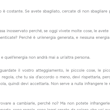
nto è costante. Se avete sbagliato, cercate di non sbagliare
sa inosservato perché, se oggi vivete molte cose, le avete fa
nticate? Perché è un’energia generata, e nessuna energia 
i e quell’energia non andrà mai a un’altra persona.
a, guardate il vostro atteggiamento, le piccole cose, le p
 regola, che tu sia d’accordo o meno, devi rispettarla, pe
la, quindi devi accettarla. Non serve a nulla infrangere le 
rovare a cambiarle, perché no? Ma non potete infrangerle