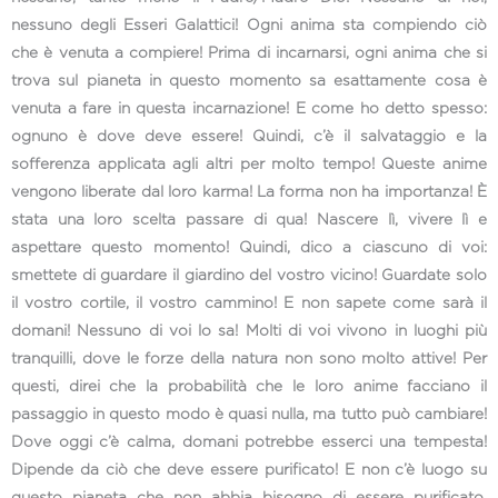
nessuno degli Esseri Galattici! Ogni anima sta compiendo ciò
che è venuta a compiere! Prima di incarnarsi, ogni anima che si
trova sul pianeta in questo momento sa esattamente cosa è
venuta a fare in questa incarnazione! E come ho detto spesso:
ognuno è dove deve essere! Quindi, c’è il salvataggio e la
sofferenza applicata agli altri per molto tempo! Queste anime
vengono liberate dal loro karma! La forma non ha importanza! È
stata una loro scelta passare di qua! Nascere lì, vivere lì e
aspettare questo momento! Quindi, dico a ciascuno di voi:
smettete di guardare il giardino del vostro vicino! Guardate solo
il vostro cortile, il vostro cammino! E non sapete come sarà il
domani! Nessuno di voi lo sa! Molti di voi vivono in luoghi più
tranquilli, dove le forze della natura non sono molto attive! Per
questi, direi che la probabilità che le loro anime facciano il
passaggio in questo modo è quasi nulla, ma tutto può cambiare!
Dove oggi c’è calma, domani potrebbe esserci una tempesta!
Dipende da ciò che deve essere purificato! E non c’è luogo su
questo pianeta che non abbia bisogno di essere purificato,