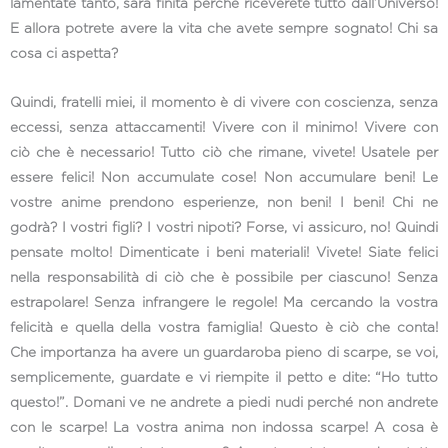
lamentate tanto, sarà finita perché riceverete tutto dall’Universo!
E allora potrete avere la vita che avete sempre sognato! Chi sa
cosa ci aspetta?
Quindi, fratelli miei, il momento è di vivere con coscienza, senza
eccessi, senza attaccamenti! Vivere con il minimo! Vivere con
ciò che è necessario! Tutto ciò che rimane, vivete! Usatele per
essere felici! Non accumulate cose! Non accumulare beni! Le
vostre anime prendono esperienze, non beni! I beni! Chi ne
godrà? I vostri figli? I vostri nipoti? Forse, vi assicuro, no! Quindi
pensate molto! Dimenticate i beni materiali! Vivete! Siate felici
nella responsabilità di ciò che è possibile per ciascuno! Senza
estrapolare! Senza infrangere le regole! Ma cercando la vostra
felicità e quella della vostra famiglia! Questo è ciò che conta!
Che importanza ha avere un guardaroba pieno di scarpe, se voi,
semplicemente, guardate e vi riempite il petto e dite: “Ho tutto
questo!”. Domani ve ne andrete a piedi nudi perché non andrete
con le scarpe! La vostra anima non indossa scarpe! A cosa è