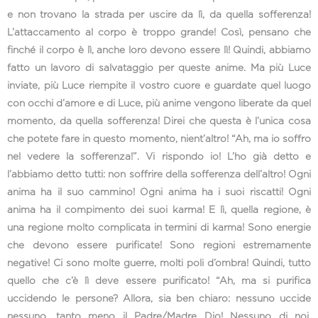
e non trovano la strada per uscire da lì, da quella sofferenza!
L’attaccamento al corpo è troppo grande! Così, pensano che
finché il corpo è lì, anche loro devono essere lì! Quindi, abbiamo
fatto un lavoro di salvataggio per queste anime. Ma più Luce
inviate, più Luce riempite il vostro cuore e guardate quel luogo
con occhi d’amore e di Luce, più anime vengono liberate da quel
momento, da quella sofferenza! Direi che questa è l’unica cosa
che potete fare in questo momento, nient’altro! “Ah, ma io soffro
nel vedere la sofferenza!”. Vi rispondo io! L’ho già detto e
l’abbiamo detto tutti: non soffrire della sofferenza dell’altro! Ogni
anima ha il suo cammino! Ogni anima ha i suoi riscatti! Ogni
anima ha il compimento dei suoi karma! E lì, quella regione, è
una regione molto complicata in termini di karma! Sono energie
che devono essere purificate! Sono regioni estremamente
negative! Ci sono molte guerre, molti poli d’ombra! Quindi, tutto
quello che c’è lì deve essere purificato! “Ah, ma si purifica
uccidendo le persone? Allora, sia ben chiaro: nessuno uccide
nessuno, tanto meno il Padre/Madre Dio! Nessuno di noi,