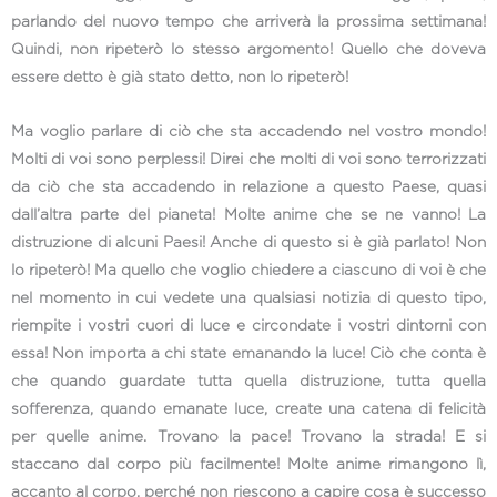
parlando del nuovo tempo che arriverà la prossima settimana!
Quindi, non ripeterò lo stesso argomento! Quello che doveva
essere detto è già stato detto, non lo ripeterò!
Ma voglio parlare di ciò che sta accadendo nel vostro mondo!
Molti di voi sono perplessi! Direi che molti di voi sono terrorizzati
da ciò che sta accadendo in relazione a questo Paese, quasi
dall’altra parte del pianeta! Molte anime che se ne vanno! La
distruzione di alcuni Paesi! Anche di questo si è già parlato! Non
lo ripeterò! Ma quello che voglio chiedere a ciascuno di voi è che
nel momento in cui vedete una qualsiasi notizia di questo tipo,
riempite i vostri cuori di luce e circondate i vostri dintorni con
essa! Non importa a chi state emanando la luce! Ciò che conta è
che quando guardate tutta quella distruzione, tutta quella
sofferenza, quando emanate luce, create una catena di felicità
per quelle anime. Trovano la pace! Trovano la strada! E si
staccano dal corpo più facilmente! Molte anime rimangono lì,
accanto al corpo, perché non riescono a capire cosa è successo