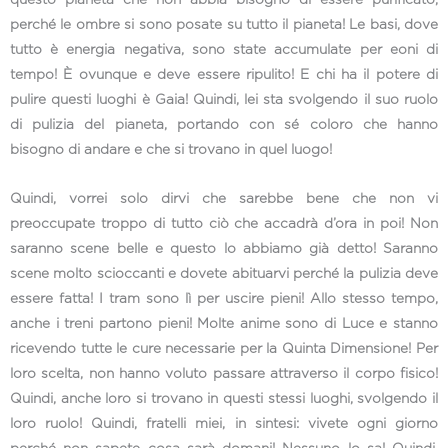
perché le ombre si sono posate su tutto il pianeta! Le basi, dove
tutto è energia negativa, sono state accumulate per eoni di
tempo! È ovunque e deve essere ripulito! E chi ha il potere di
pulire questi luoghi è Gaia! Quindi, lei sta svolgendo il suo ruolo
di pulizia del pianeta, portando con sé coloro che hanno
bisogno di andare e che si trovano in quel luogo!
Quindi, vorrei solo dirvi che sarebbe bene che non vi
preoccupate troppo di tutto ciò che accadrà d’ora in poi! Non
saranno scene belle e questo lo abbiamo già detto! Saranno
scene molto scioccanti e dovete abituarvi perché la pulizia deve
essere fatta! I tram sono lì per uscire pieni! Allo stesso tempo,
anche i treni partono pieni! Molte anime sono di Luce e stanno
ricevendo tutte le cure necessarie per la Quinta Dimensione! Per
loro scelta, non hanno voluto passare attraverso il corpo fisico!
Quindi, anche loro si trovano in questi stessi luoghi, svolgendo il
loro ruolo! Quindi, fratelli miei, in sintesi: vivete ogni giorno