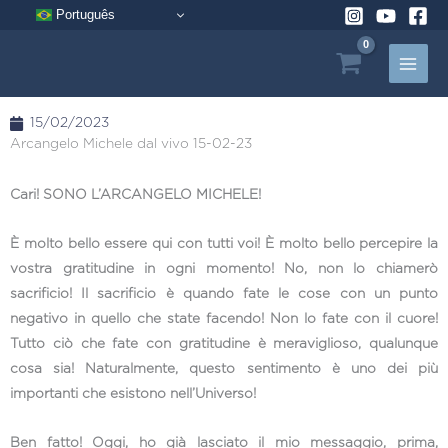
Vai
Português
al
contenuto
15/02/2023
Arcangelo Michele dal vivo 15-02-23
Cari! SONO L’ARCANGELO MICHELE!
È molto bello essere qui con tutti voi! È molto bello percepire la
vostra gratitudine in ogni momento! No, non lo chiamerò
sacrificio! Il sacrificio è quando fate le cose con un punto
negativo in quello che state facendo! Non lo fate con il cuore!
Tutto ciò che fate con gratitudine è meraviglioso, qualunque
cosa sia! Naturalmente, questo sentimento è uno dei più
importanti che esistono nell’Universo!
Ben fatto! Oggi, ho già lasciato il mio messaggio, prima,