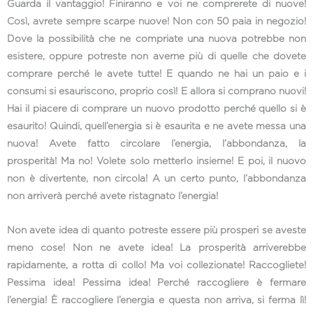
Guarda il vantaggio! Finiranno e voi ne comprerete di nuove!
Così, avrete sempre scarpe nuove! Non con 50 paia in negozio!
Dove la possibilità che ne compriate una nuova potrebbe non
esistere, oppure potreste non averne più di quelle che dovete
comprare perché le avete tutte! E quando ne hai un paio e i
consumi si esauriscono, proprio così! E allora si comprano nuovi!
Hai il piacere di comprare un nuovo prodotto perché quello si è
esaurito! Quindi, quell’energia si è esaurita e ne avete messa una
nuova! Avete fatto circolare l’energia, l’abbondanza, la
prosperità! Ma no! Volete solo metterlo insieme! E poi, il nuovo
non è divertente, non circola! A un certo punto, l’abbondanza
non arriverà perché avete ristagnato l’energia!
Non avete idea di quanto potreste essere più prosperi se aveste
meno cose! Non ne avete idea! La prosperità arriverebbe
rapidamente, a rotta di collo! Ma voi collezionate! Raccogliete!
Pessima idea! Pessima idea! Perché raccogliere è fermare
l’energia! È raccogliere l’energia e questa non arriva, si ferma lì!