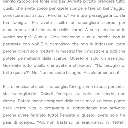
servito raccogliere tante scarpe? Avreste potuto prendere tutto
quello che avete speso per quelle scarpe e fare un bel viaggio,
conoscere posti nuovi! Perché no? Fare una passeggiata con la
tua famiglia! Ma avete scelto di raccogliere scarpe per
dimostrare a tutti che avete delle scarpe! A cosa serviranno le
vostre scarpe? A nulla! Non serviranno a nulla perché non le
porterete con voi! E ti garantisco che non le indosserai tutte
perché volevi solo metterti in mostra! Per dimostrare a tutti che
potete permettervi delle scarpe! Questo è solo un esempio!
Guardate tutto quello che avete e chiedetevi: “Ho bisogno di
tutto questo?”. No! Non ne avete bisogno! Assolutamente no!
E si dimentica che più si raccoglie, l’energia non circola perché si
sta raccogliendo! Quindi, l’energia sta solo crescendo, non
circola! Potete anche comprare delle cose, ma a un certo punto
della vostra vita la prosperità e l’abbondanza non arrivano
perché avete fermato tutto! Pensate a questo: avete solo tre
paia di scarpe… “Ah, non bastano! Si esauriranno in fretta!”.