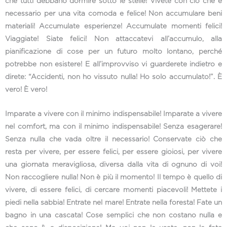
che tutti debbano dormire sotto le stelle! Vivete con ciò che è
necessario per una vita comoda e felice! Non accumulare beni
materiali! Accumulate esperienze! Accumulate momenti felici!
Viaggiate! Siate felici! Non attaccatevi all’accumulo, alla
pianificazione di cose per un futuro molto lontano, perché
potrebbe non esistere! E all’improvviso vi guarderete indietro e
direte: “Accidenti, non ho vissuto nulla! Ho solo accumulato!”. È
vero! È vero!
Imparate a vivere con il minimo indispensabile! Imparate a vivere
nel comfort, ma con il minimo indispensabile! Senza esagerare!
Senza nulla che vada oltre il necessario! Conservate ciò che
resta per vivere, per essere felici, per essere gioiosi, per vivere
una giornata meravigliosa, diversa dalla vita di ognuno di voi!
Non raccogliere nulla! Non è più il momento! Il tempo è quello di
vivere, di essere felici, di cercare momenti piacevoli! Mettete i
piedi nella sabbia! Entrate nel mare! Entrate nella foresta! Fate un
bagno in una cascata! Cose semplici che non costano nulla e