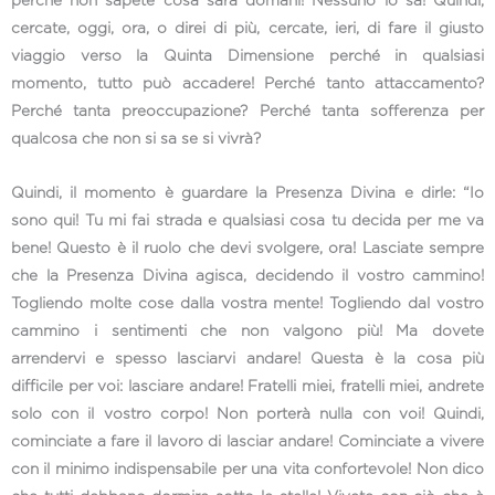
perché non sapete cosa sarà domani! Nessuno lo sa! Quindi,
cercate, oggi, ora, o direi di più, cercate, ieri, di fare il giusto
viaggio verso la Quinta Dimensione perché in qualsiasi
momento, tutto può accadere! Perché tanto attaccamento?
Perché tanta preoccupazione? Perché tanta sofferenza per
qualcosa che non si sa se si vivrà?
Quindi, il momento è guardare la Presenza Divina e dirle: “Io
sono qui! Tu mi fai strada e qualsiasi cosa tu decida per me va
bene! Questo è il ruolo che devi svolgere, ora! Lasciate sempre
che la Presenza Divina agisca, decidendo il vostro cammino!
Togliendo molte cose dalla vostra mente! Togliendo dal vostro
cammino i sentimenti che non valgono più! Ma dovete
arrendervi e spesso lasciarvi andare! Questa è la cosa più
difficile per voi: lasciare andare! Fratelli miei, fratelli miei, andrete
solo con il vostro corpo! Non porterà nulla con voi! Quindi,
cominciate a fare il lavoro di lasciar andare! Cominciate a vivere
con il minimo indispensabile per una vita confortevole! Non dico