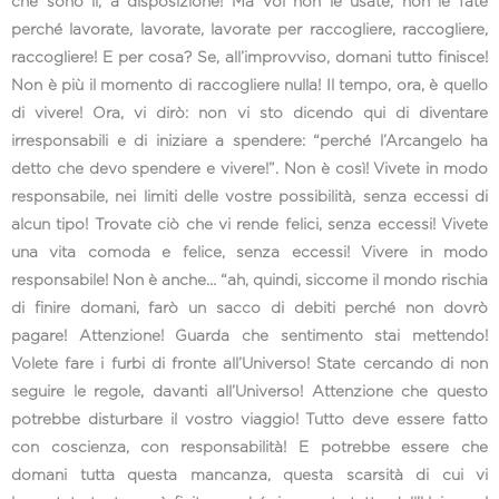
che sono lì, a disposizione! Ma voi non le usate, non le fate
perché lavorate, lavorate, lavorate per raccogliere, raccogliere,
raccogliere! E per cosa? Se, all’improvviso, domani tutto finisce!
Non è più il momento di raccogliere nulla! Il tempo, ora, è quello
di vivere! Ora, vi dirò: non vi sto dicendo qui di diventare
irresponsabili e di iniziare a spendere: “perché l’Arcangelo ha
detto che devo spendere e vivere!”. Non è così! Vivete in modo
responsabile, nei limiti delle vostre possibilità, senza eccessi di
alcun tipo! Trovate ciò che vi rende felici, senza eccessi! Vivete
una vita comoda e felice, senza eccessi! Vivere in modo
responsabile! Non è anche… “ah, quindi, siccome il mondo rischia
di finire domani, farò un sacco di debiti perché non dovrò
pagare! Attenzione! Guarda che sentimento stai mettendo!
Volete fare i furbi di fronte all’Universo! State cercando di non
seguire le regole, davanti all’Universo! Attenzione che questo
potrebbe disturbare il vostro viaggio! Tutto deve essere fatto
con coscienza, con responsabilità! E potrebbe essere che
domani tutta questa mancanza, questa scarsità di cui vi