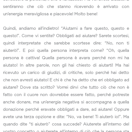
sentiranno che ciò che stanno ricevendo è arrivato con
un’energia meravigliosa e piacevole! Molto bene!
Quindi, andiamo all’indietro! “Aiutami a fare questo, questo e
questo!”. Come vi sentite? Obbligati ad aiutare? Sarete scortesi,
quindi interpretate che sarebbe scortese dire: “No, non ti
aiuterò!”. E poi quella persona interpreta come? “Oh, quella
persona è cattiva! Quella persona è avara perché non mi ha
aiutato! In altre parole, non gli hai chiesto di aiutarti! Ma hai
ricevuto un carico di giudizi, di critiche, solo perché hai detto
che non avresti aiutato! E chi è che ha detto che eri obbligato ad
aiutare? Dove sta scritto? Vorrei dirvi che tutto ciò che non è
fatto con il cuore non dovrebbe essere fatto, perché potreste
anche donare, ma un’energia negativa si accompagna a quella
donazione perché eravate obbligati a dare, ad aiutare! Oppure
avete una terza opzione e dite: “No, va bene! Ti aiuterò io!”. Ma
quando dite “ti aiuterò” cosa succede? Aiuterete all’interno del
vostro concetto o aiuterete all’interno di ciò che la persona sta