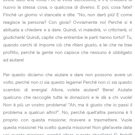
nuovo la stessa cosa, o qualcosa di diverso. E poi, cosa fate?
Finché un giorno vi stancate e dite: “No, non darò più! E come
reagisce la persona? Con gioia? Ovviamente no! Perché si è
abituata a chiedere e a dare. Quindi, vi maledirà, vi criticherà, vi
giudicherà! Quindi, capite che entrambe le parti hanno torto? Tu,
quando cerchi di imporre ciò che ritieni giusto, e lei che ne trae
profitto, perché la gente non capisce che nessuno è obbligato
ad aiutare!
Per questo diciamo che aiutare e dare non possono avere un
volto, perché non ci sia questo legame! Perché non ci sia questo
scambio di energia! Allora, volete aiutare? Bene! Aiutate
qualcuno che raccoglie tutte le donazioni e le dà a chi vuole!
Non è più un vostro problema! “Ah, ma è giusto che io passi il
problema a qualcun altro?”. No, perché quell’altra persona è lì
proprio con questa missione: ricevere e trasmettere. Vuole
questa missione! Ha scelto questa missione! Non gliel’avete data