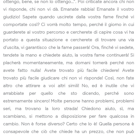
ottengo, bene, se non lo ottengo…”. Poi criticate ancora chi non
vi risponde, chi non vi dà. Emanate rabbia! Emanate il vostro
giudizio! Sapete quando uscirete dalla vostra fame finché vi
comportate così? Ci vorrà molto tempo, perché il giorno in cui
guarderete al vostro percorso e cercherete di capire cosa vi ha
portato a questa situazione e cercherete di trovare una via
d’uscita, vi garantisco che la fame passerà! Ora, finché vi sedete,
tendete la mano e chiedete aiuto, la vostra fame continuerà! Si
placherà momentaneamente, ma domani tornerà perché non
avete fatto nulla! Avete trovato più facile chiedere! Avete
trovato più facile giudicare chi non vi risponde! Così, non fate
altro che attirare a voi altri simili! No, ed è inutile che vi
arrabbiate per quello che sto dicendo, perché sono
estremamente sincero! Molte persone hanno problemi, problemi
seri, ma trovano la loro strada! Chiedono aiuto, sì, ma
scambiano, si mettono a disposizione per fare qualcosa in
cambio. Non è forse diverso? Certo che lo è! Quella persona è
consapevole che ciò che chiede ha un prezzo, che non può