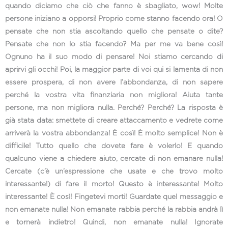
quando diciamo che ciò che fanno è sbagliato, wow! Molte
persone iniziano a opporsi! Proprio come stanno facendo ora! O
pensate che non stia ascoltando quello che pensate o dite?
Pensate che non lo stia facendo? Ma per me va bene così!
Ognuno ha il suo modo di pensare! Noi stiamo cercando di
aprirvi gli occhi! Poi, la maggior parte di voi qui si lamenta di non
essere prospera, di non avere l’abbondanza, di non sapere
perché la vostra vita finanziaria non migliora! Aiuta tante
persone, ma non migliora nulla. Perché? Perché? La risposta è
già stata data: smettete di creare attaccamento e vedrete come
arriverà la vostra abbondanza! È così! È molto semplice! Non è
difficile! Tutto quello che dovete fare è volerlo! E quando
qualcuno viene a chiedere aiuto, cercate di non emanare nulla!
Cercate (c’è un’espressione che usate e che trovo molto
interessante!) di fare il morto! Questo è interessante! Molto
interessante! È così! Fingetevi morti! Guardate quel messaggio e
non emanate nulla! Non emanate rabbia perché la rabbia andrà lì
e tornerà indietro! Quindi, non emanate nulla! Ignorate