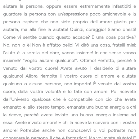
aiutare la persona, oppure essere estremamente infastiditi e
guardare la persona con un’espressione poco amichevole e la
persona capisce che non siete proprio dell’umore giusto per
aiutarla, ma alla fine la aiutate! Quindi, coraggio! Siamo onesti!
Come vi sentite quando questo accade? È una cosa positiva?
No, non lo è! Non è affatto bello! Vi dirò una cosa, fratelli miei:
l’aiuto è la sorella del dare, vanno insieme! In che senso vanno
insieme? “Voglio aiutare qualcuno!”. Ottimo! Perfetto, perché è
venuto dal vostro cuore! Avete avuto il desiderio di aiutare
qualcuno! Allora riempite il vostro cuore di amore e aiutate
qualcuno o alcune persone, non importa! È venuto dal vostro
cuore, dalla vostra volontà e lo fate con amore! Poi ricevete
dall’Universo qualcosa che è compatibile con ciò che avete
emanato e, allo stesso tempo, emanate una buona energia a chi
la riceve, perché avete inviato una buona energia insieme ad
essa! Avete inviato amore! E chi la riceve la riceverà con il vostro
amore! Potrebbe anche non conoscervi o voi potreste non
conoscere la persona, il che è fantastico! Ma voi avete aiutato! E