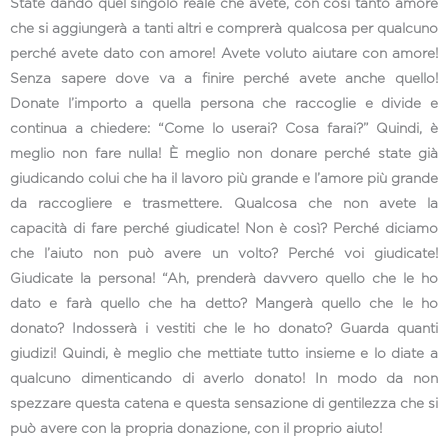
State dando quel singolo reale che avete, con così tanto amore
che si aggiungerà a tanti altri e comprerà qualcosa per qualcuno
perché avete dato con amore! Avete voluto aiutare con amore!
Senza sapere dove va a finire perché avete anche quello!
Donate l’importo a quella persona che raccoglie e divide e
continua a chiedere: “Come lo userai? Cosa farai?” Quindi, è
meglio non fare nulla! È meglio non donare perché state già
giudicando colui che ha il lavoro più grande e l’amore più grande
da raccogliere e trasmettere. Qualcosa che non avete la
capacità di fare perché giudicate! Non è così? Perché diciamo
che l’aiuto non può avere un volto? Perché voi giudicate!
Giudicate la persona! “Ah, prenderà davvero quello che le ho
dato e farà quello che ha detto? Mangerà quello che le ho
donato? Indosserà i vestiti che le ho donato? Guarda quanti
giudizi! Quindi, è meglio che mettiate tutto insieme e lo diate a
qualcuno dimenticando di averlo donato! In modo da non
spezzare questa catena e questa sensazione di gentilezza che si
può avere con la propria donazione, con il proprio aiuto!