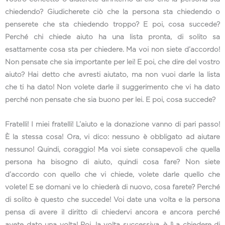
chiedendo? Giudicherete ciò che la persona sta chiedendo o
penserete che sta chiedendo troppo? E poi, cosa succede?
Perché chi chiede aiuto ha una lista pronta, di solito sa
esattamente cosa sta per chiedere. Ma voi non siete d’accordo!
Non pensate che sia importante per lei! E poi, che dire del vostro
aiuto? Hai detto che avresti aiutato, ma non vuoi darle la lista
che ti ha dato! Non volete darle il suggerimento che vi ha dato
perché non pensate che sia buono per lei. E poi, cosa succede?
Fratelli! I miei fratelli! L’aiuto e la donazione vanno di pari passo!
È la stessa cosa! Ora, vi dico: nessuno è obbligato ad aiutare
nessuno! Quindi, coraggio! Ma voi siete consapevoli che quella
persona ha bisogno di aiuto, quindi cosa fare? Non siete
d’accordo con quello che vi chiede, volete darle quello che
volete! E se domani ve lo chiederà di nuovo, cosa farete? Perché
di solito è questo che succede! Voi date una volta e la persona
pensa di avere il diritto di chiedervi ancora e ancora perché
avete dato una volta! Poi, la volta successiva, è lì a chiedere di