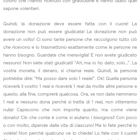
coloro che l’hanno ricevuto con gratitudine e hanno usato quel
sapone volentieri.
Quindi, la donazione deve essere fatta con il cuore! La
donazione non può essere giudicata! La donazione non può
avere un volto! Ci sono tante persone che raccolgono tutto ciò
che ricevono e lo trasmettono esattamente come le persone ne
hanno bisogno. Guardate che meraviglia! E non avete giudicato
nessuno! Non siete stati giudicati! “Ah, ma io ho dato, solo…”. La
vostra moneta, il denaro, si chiama reale. Quindi, la persona
potrebbe dire: “Ma posso dare solo 1 reale!”. Ok! Quella persona
riceverà il vostro 1 real e riceverà 1 real da molte altre persone e
questo, alla fine, comprerà qualcosa. Ora, se non date nemmeno
1 real e nessuno dona perché si tratta di 1 real, non otterranno
nulla! Capiscono che non importa quanto, ma come viene
donato! Ciò che conta è come si aiutano i bisognosi! Con poco
o con molto, dipende dalla vita di ciascuno! Ma lo fate perché lo
volete! Non perché qualcuno ve lo chiede! Lo fate con il cuore!