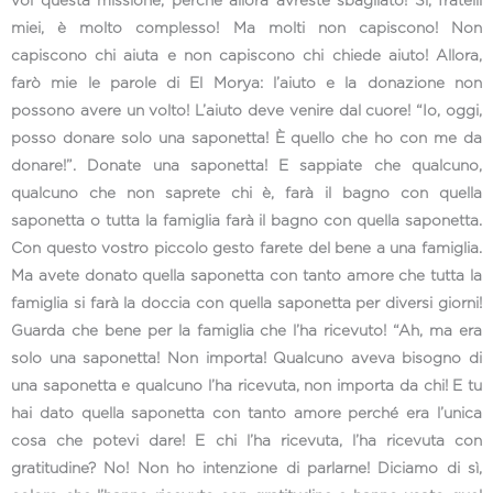
voi questa missione, perché allora avreste sbagliato! Sì, fratelli
miei, è molto complesso! Ma molti non capiscono! Non
capiscono chi aiuta e non capiscono chi chiede aiuto! Allora,
farò mie le parole di El Morya: l’aiuto e la donazione non
possono avere un volto! L’aiuto deve venire dal cuore! “Io, oggi,
posso donare solo una saponetta! È quello che ho con me da
donare!”. Donate una saponetta! E sappiate che qualcuno,
qualcuno che non saprete chi è, farà il bagno con quella
saponetta o tutta la famiglia farà il bagno con quella saponetta.
Con questo vostro piccolo gesto farete del bene a una famiglia.
Ma avete donato quella saponetta con tanto amore che tutta la
famiglia si farà la doccia con quella saponetta per diversi giorni!
Guarda che bene per la famiglia che l’ha ricevuto! “Ah, ma era
solo una saponetta! Non importa! Qualcuno aveva bisogno di
una saponetta e qualcuno l’ha ricevuta, non importa da chi! E tu
hai dato quella saponetta con tanto amore perché era l’unica
cosa che potevi dare! E chi l’ha ricevuta, l’ha ricevuta con
gratitudine? No! Non ho intenzione di parlarne! Diciamo di sì,