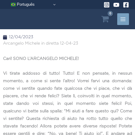
Vai
Português
al
contenuto
12/04/2023
Arcangelo Michele in diretta 12-04-23
Cari! SONO L’ARCANGELO MICHELE!
Vi tirate addosso di tutto! Tutto! E non pensate, in nessun
momento, a come si sente l’altro! Vorrei farvi una domanda:
come vi sentite quando fate qualcosa che vi piace, che vi dà
piacere, che vi rende felici? Siete lì, coinvolti in quel momento,
state dando voi stessi, in quel momento siete felici! Poi,
qualcuno vi batte sulla spalla: “Mi aiuti a fare questo qui? Come
vi sentite? Questa richiesta di aiuto ha rotto tutto quello che
stavate facendo! Allora potete avere diverse risposte! Potete
essere gentili e dire: “No, va bene! Ti aiuto io!”. E andare ad