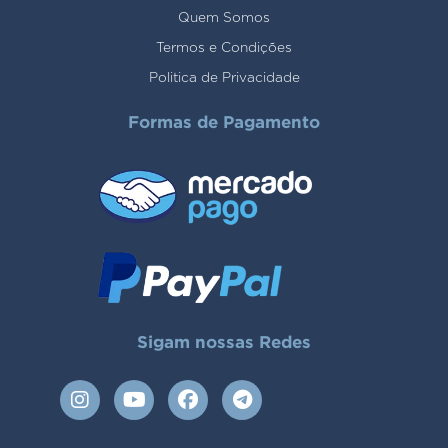
Quem Somos
Termos e Condições
Politica de Privacidade
Formas de Pagamento
Sigam nossas Redes
I
Y
F
T
n
o
a
e
s
u
c
l