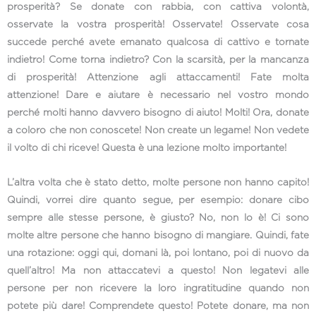
prosperità? Se donate con rabbia, con cattiva volontà,
osservate la vostra prosperità! Osservate! Osservate cosa
succede perché avete emanato qualcosa di cattivo e tornate
indietro! Come torna indietro? Con la scarsità, per la mancanza
di prosperità! Attenzione agli attaccamenti! Fate molta
attenzione! Dare e aiutare è necessario nel vostro mondo
perché molti hanno davvero bisogno di aiuto! Molti! Ora, donate
a coloro che non conoscete! Non create un legame! Non vedete
il volto di chi riceve! Questa è una lezione molto importante!
L’altra volta che è stato detto, molte persone non hanno capito!
Quindi, vorrei dire quanto segue, per esempio: donare cibo
sempre alle stesse persone, è giusto? No, non lo è! Ci sono
molte altre persone che hanno bisogno di mangiare. Quindi, fate
una rotazione: oggi qui, domani là, poi lontano, poi di nuovo da
quell’altro! Ma non attaccatevi a questo! Non legatevi alle
persone per non ricevere la loro ingratitudine quando non
potete più dare! Comprendete questo! Potete donare, ma non