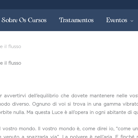
Sobre Os Cursos
Tratamentos
Eventos
 il flusso
 il flusso
vvertirvi dell’equilibrio che dovete mantenere nelle vos
odo diverso. Ognuno di voi si trova in una gamma vibrator
ite nulla. Ma questa Luce è all’opera in ogni abitante di q
l vostro mondo. Il vostro mondo è, come direi io, “come 
enuto a spazzarla via”. La polvere è nell’aria. E finché n