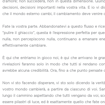
d’amore; non succederà, non in questa dimensione. Quindi
decisioni, decisioni importanti nella vostra vita. E io v
che il mondo esterno cambi, il cambiamento deve venire d
Fate la vostra parte. Abbandonatevi a questo flusso e ri
“pulire il ghiaccio”, questa è l’espressione perfetta pe
nulla, non percepiscono nulla, continuano a emanare ener
effettivamente cambiare.
È qui che entriamo in gioco noi, è qui che arrivano le gr
rivelazioni faranno solo in modo che tutti si rendano co
avrebbe alcuna credibilità. Ora, fino a che punto pensate
Non vi sto facendo disperare, vi sto solo dicendo la verità
vostro mondo cambierà, a partire da ciascuno di voi. Sa
lungo il cammino aspettando che tutti vengano da voi, scor
essere pilastri di luce, ed è esattamente quello che fate 