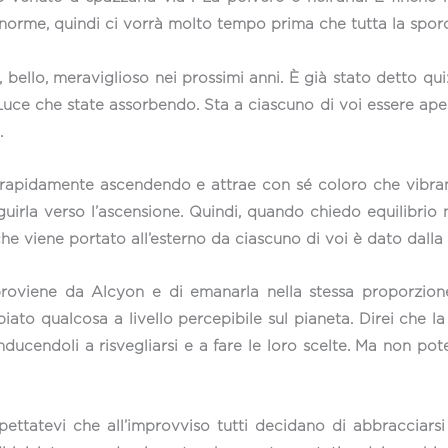
orme, quindi ci vorrà molto tempo prima che tutta la sporci
ello, meraviglioso nei prossimi anni. È già stato detto qu
 Luce che state assorbendo. Sta a ciascuno di voi essere ape
.
 rapidamente ascendendo e attrae con sé coloro che vibra
uirla verso l’ascensione. Quindi, quando chiedo equilibrio n
he viene portato all’esterno da ciascuno di voi è dato dall
proviene da Alcyon e di emanarla nella stessa proporzion
mbiato qualcosa a livello percepibile sul pianeta. Direi ch
ducendoli a risvegliarsi e a fare le loro scelte. Ma non pot
tatevi che all’improvviso tutti decidano di abbracciarsi 