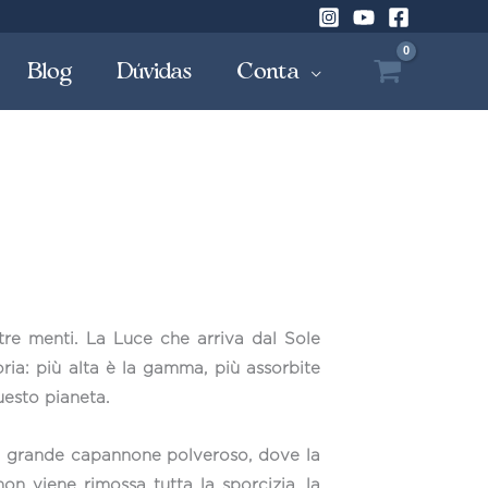
Blog
Dúvidas
Conta
tre menti. La Luce che arriva dal Sole
ia: più alta è la gamma, più assorbite
uesto pianeta.
un grande capannone polveroso, dove la
on viene rimossa tutta la sporcizia, la