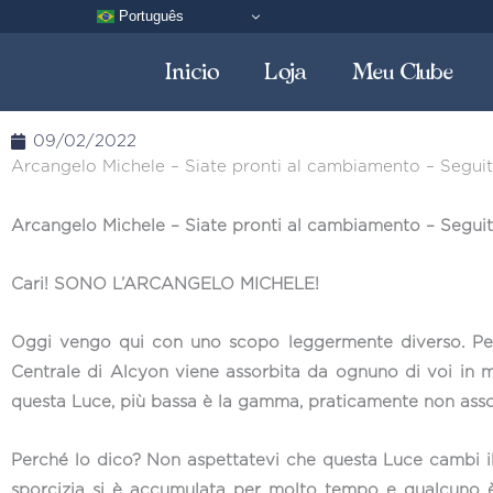
Vai
Português
al
Inicio
Loja
Meu Clube
contenuto
09/02/2022
Arcangelo Michele – Siate pronti al cambiamento – Seguite
Arcangelo Michele – Siate pronti al cambiamento – Seguite
Cari! SONO L’ARCANGELO MICHELE!
Oggi vengo qui con uno scopo leggermente diverso. Per a
Centrale di Alcyon viene assorbita da ognuno di voi in m
questa Luce, più bassa è la gamma, praticamente non assorb
Perché lo dico? Non aspettatevi che questa Luce cambi i
sporcizia si è accumulata per molto tempo e qualcuno è v