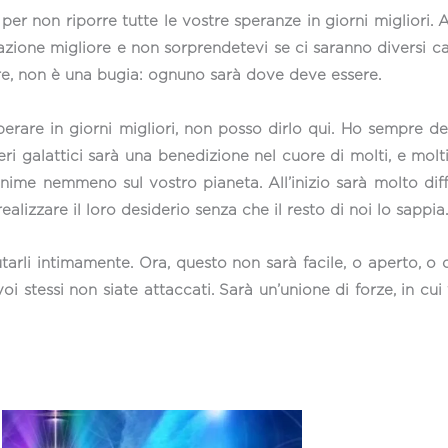
er non riporre tutte le vostre speranze in giorni migliori. Av
azione migliore e non sorprendetevi se ci saranno diversi c
e, non è una bugia: ognuno sarà dove deve essere.
erare in giorni migliori, non posso dirlo qui. Ho sempre 
seri galattici sarà una benedizione nel cuore di molti, e mol
me nemmeno sul vostro pianeta. All’inizio sarà molto diffi
ealizzare il loro desiderio senza che il resto di noi lo sappia.
tarli intimamente. Ora, questo non sarà facile, o aperto, o
i stessi non siate attaccati. Sarà un’unione di forze, in c