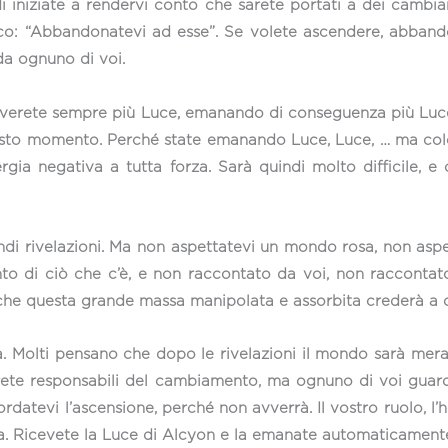
 iniziate a rendervi conto che sarete portati a dei cambia
i dico: “Abbandonatevi ad esse”. Se volete ascendere, abba
a ognuno di voi.
ceverete sempre più Luce, emanando di conseguenza più Luce
r questo momento. Perché state emanando Luce, Luce, … ma c
gia negativa a tutta forza. Sarà quindi molto difficile, e
andi rivelazioni. Ma non aspettatevi un mondo rosa, non aspe
nto di ciò che c’è, e non raccontato da voi, non raccontat
 che questa grande massa manipolata e assorbita crederà a 
. Molti pensano che dopo le rivelazioni il mondo sarà meravig
rete responsabili del cambiamento, ma ognuno di voi guard
datevi l’ascensione, perché non avverrà. Il vostro ruolo, l’
ora. Ricevete la Luce di Alcyon e la emanate automaticamente