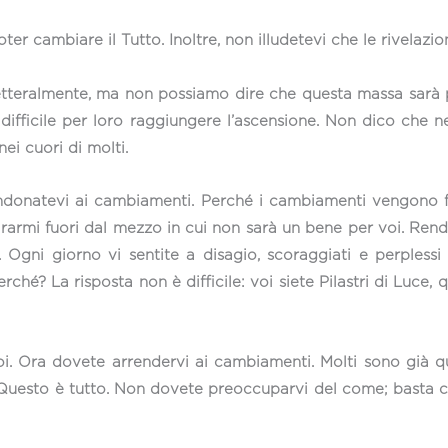
ter cambiare il Tutto. Inoltre, non illudetevi che le rivelazi
etteralmente, ma non possiamo dire che questa massa sarà 
difficile per loro raggiungere l’ascensione. Non dico che 
nei cuori di molti.
ndonatevi ai cambiamenti. Perché i cambiamenti vengono fa
tirarmi fuori dal mezzo in cui non sarà un bene per voi. Re
Ogni giorno vi sentite a disagio, scoraggiati e perplessi 
hé? La risposta non è difficile: voi siete Pilastri di Luce, 
oi. Ora dovete arrendervi ai cambiamenti. Molti sono già q
. Questo è tutto. Non dovete preoccuparvi del come; basta ch