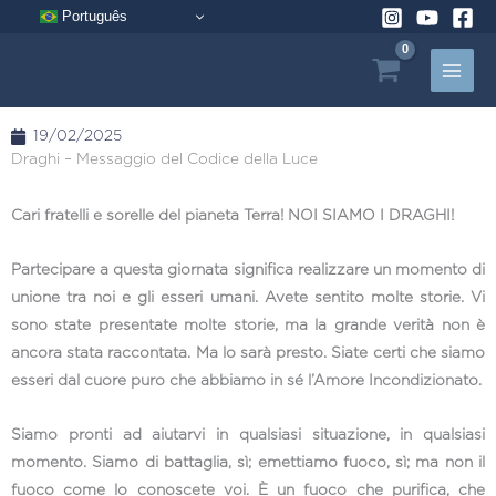
Vai
Português
al
contenuto
19/02/2025
Draghi – Messaggio del Codice della Luce
Cari fratelli e sorelle del pianeta Terra! NOI SIAMO I DRAGHI!
Partecipare a questa giornata significa realizzare un momento di
unione tra noi e gli esseri umani. Avete sentito molte storie. Vi
sono state presentate molte storie, ma la grande verità non è
ancora stata raccontata. Ma lo sarà presto. Siate certi che siamo
esseri dal cuore puro che abbiamo in sé l’Amore Incondizionato.
Siamo pronti ad aiutarvi in qualsiasi situazione, in qualsiasi
momento. Siamo di battaglia, sì; emettiamo fuoco, sì; ma non il
fuoco come lo conoscete voi. È un fuoco che purifica, che