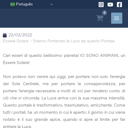
Vai
Português
al
contenuto
22/02/2022
Essere Solare – Stiamo Portando la Luce da questo Portale
Cari esseri di questo bellissimo pianeta! IO SONO ANIMANI, un
Essere Solare!
Non potevo non venire qui oggi, per portare non solo l’energia
del Sole Centrale, ma per portare la consapevolezza, per
portare l’energia necessaria a molti di voi per rendersi conto di
ciò che vi circonda. La Luce arriva con la sua massima intensità.
Questo portale è trasformativo, trasmutativo, arricchente. Come
tutti i portali, ha un momento in cui è aperto; il giorno in cui viene
notato è il suo grande apice, quando si apre al limite per far
entrare la Luce.