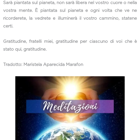
Sarà piantata sul pianeta, non sarà libera nel vostro cuore o nella
vostra mente. È piantata sul pianeta e ogni volta che ve ne
ricorderete, la vedrete e illuminerà il vostro cammino, statene
certi.
Gratitudine, fratelli miei, gratitudine per ciascuno di voi che è
stato qui, gratitudine.
Tradotto: Maristela Aparecida Marafon