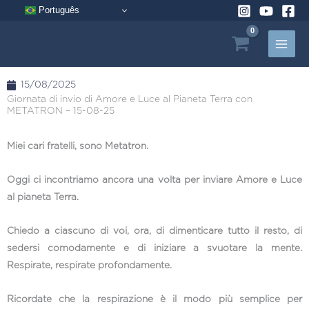
Vai
Português
al
contenuto
15/08/2025
Giornata di invio di Amore e Luce al Pianeta Terra con
METATRON – 15-08-25
Miei cari fratelli, sono Metatron.
Oggi ci incontriamo ancora una volta per inviare Amore e Luce
al pianeta Terra.
Chiedo a ciascuno di voi, ora, di dimenticare tutto il resto, di
sedersi comodamente e di iniziare a svuotare la mente.
Respirate, respirate profondamente.
Ricordate che la respirazione è il modo più semplice per