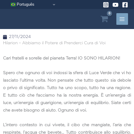
Vai
Português
al
contenuto
27/11/2024
Hilarion – Abbiamo il Potere di Prenderci Cura di Voi
Cari fratelli e sorelle del pianeta Terra! IO SONO HILARION!
Spero che ognuno di voi indossi la sfera di Luce Verde che vi ho
lasciato l’ultima volta. Non pensate che tutto questo sia debole
o privo di significato. Tutto ha uno scopo, tutto ha una ragione.
E tutto ciò che facciamo ha la nostra energia. È un’energia di
luce, un’energia di guarigione, un’energia di equilibrio. Siate certi
che avete bisogno di aiuto. Ognuno di voi.
L’intero contesto in cui vivete, il cibo che mangiate, l’aria che
respirate, l’acqua che bevete… Tutto contribuisce allo squilibrio.