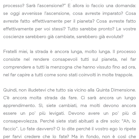
processo? Sarà l’ascensione?” E allora io faccio una domanda:
se oggi avvenisse l’ascensione, cosa avreste imparato? Cosa
avreste fatto effettivamente per il pianeta? Cosa avreste fatto
effettivamente per voi stessi? Tutto sarebbe pronto? Le vostre
coscienze sarebbero già cambiate, sarebbero già evolute?
Fratelli miei, la strada è ancora lunga, molto lunga. Il processo
consiste nel rendere consapevoli tutti sul pianeta, nel far
comprendere a tutti la menzogna che hanno vissuto fino ad ora,
nel far capire a tutti come sono stati coinvolti in molte trappole.
Quindi, non illudetevi che tutto sia vicino alla Quinta Dimensione.
C’è ancora molta strada da fare. Ci sarà ancora un lungo
apprendimento. Sì, siete cambiati, ma molti devono ancora
essere un po’ più levigati. Devono avere un po’ più di
consapevolezza. Perché siete stati abituati a dire solo: “Ah, lo
faccio”. Lo fate davvero? O lo dite perché il vostro ego lo ripete
per farvi credere che lo fate? Ma in fondo, non è così che