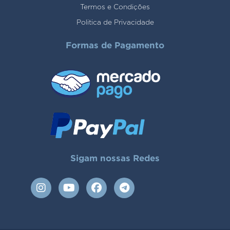
Termos e Condições
Politica de Privacidade
Formas de Pagamento
Sigam nossas Redes
I
Y
F
T
n
o
a
e
s
u
c
l
t
t
e
e
a
u
b
g