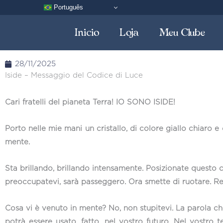
Vai
Português
al
Inicio
Loja
Meu Clube
contenuto
28/11/2025
Iside – Messaggio del Codice di Luce
Cari fratelli del pianeta Terra! IO SONO ISIDE!
Porto nelle mie mani un cristallo, di colore giallo chiaro e 
mente.
Sta brillando, brillando intensamente. Posizionate questo c
preoccupatevi, sarà passeggero. Ora smette di ruotare. R
Cosa vi è venuto in mente? No, non stupitevi. La parola ch
potrà essere usato, fatto, nel vostro futuro. Nel vostr