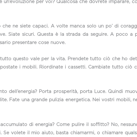
’è un’evoluzione per voi? Qualcosa che dovrete imparare, co
o che ne siete capaci. A volte manca solo un po’ di coraggio
. Siate sicuri. Questa è la strada da seguire. A poco a poco
ssario presentare cose nuove.
utto questo vale per la vita. Prendete tutto ciò che ho dett
postate i mobili. Riordinate i cassetti. Cambiate tutto ciò
ento dell’energia? Porta prosperità, porta Luce. Quindi muo
 Fate una grande pulizia energetica. Nei vostri mobili, nella
, accumulato di energia? Come pulire il soffitto? No, nessuno
. Se volete il mio aiuto, basta chiamarmi, o chiamare qualsi