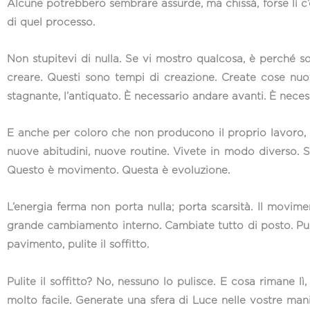
Alcune potrebbero sembrare assurde, ma chissà, forse lì c
di quel processo.
Non stupitevi di nulla. Se vi mostro qualcosa, è perché s
creare. Questi sono tempi di creazione. Create cose nuove
stagnante, l’antiquato. È necessario andare avanti. È nece
E anche per coloro che non producono il proprio lavoro, t
nuove abitudini, nuove routine. Vivete in modo diverso. S
Questo è movimento. Questa è evoluzione.
L’energia ferma non porta nulla; porta scarsità. Il movim
grande cambiamento interno. Cambiate tutto di posto. Pulite.
pavimento, pulite il soffitto.
Pulite il soffitto? No, nessuno lo pulisce. E cosa rimane lì
molto facile. Generate una sfera di Luce nelle vostre mani