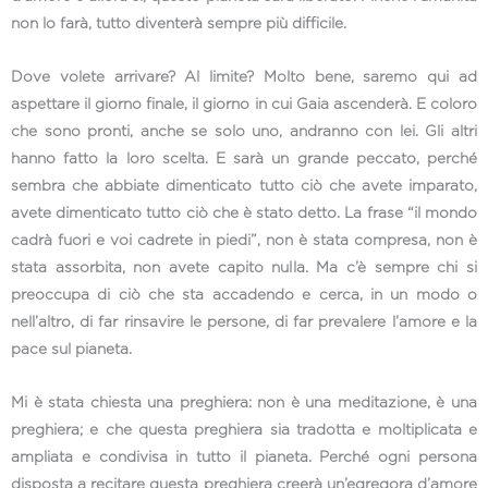
non lo farà, tutto diventerà sempre più difficile.
Dove volete arrivare? Al limite? Molto bene, saremo qui ad
aspettare il giorno finale, il giorno in cui Gaia ascenderà. E coloro
che sono pronti, anche se solo uno, andranno con lei. Gli altri
hanno fatto la loro scelta. E sarà un grande peccato, perché
sembra che abbiate dimenticato tutto ciò che avete imparato,
avete dimenticato tutto ciò che è stato detto. La frase “il mondo
cadrà fuori e voi cadrete in piedi”, non è stata compresa, non è
stata assorbita, non avete capito nulla. Ma c’è sempre chi si
preoccupa di ciò che sta accadendo e cerca, in un modo o
nell’altro, di far rinsavire le persone, di far prevalere l’amore e la
pace sul pianeta.
Mi è stata chiesta una preghiera: non è una meditazione, è una
preghiera; e che questa preghiera sia tradotta e moltiplicata e
ampliata e condivisa in tutto il pianeta. Perché ogni persona
disposta a recitare questa preghiera creerà un’egregora d’amore