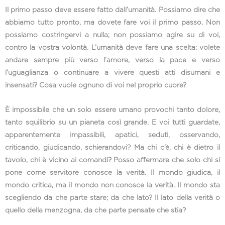
Il primo passo deve essere fatto dall’umanità. Possiamo dire che
abbiamo tutto pronto, ma dovete fare voi il primo passo. Non
possiamo costringervi a nulla; non possiamo agire su di voi,
contro la vostra volontà. L’umanità deve fare una scelta: volete
andare sempre più verso l’amore, verso la pace e verso
l’uguaglianza o continuare a vivere questi atti disumani e
insensati? Cosa vuole ognuno di voi nel proprio cuore?
È impossibile che un solo essere umano provochi tanto dolore,
tanto squilibrio su un pianeta così grande. E voi tutti guardate,
apparentemente impassibili, apatici, seduti, osservando,
criticando, giudicando, schierandovi? Ma chi c’è, chi è dietro il
tavolo, chi è vicino ai comandi? Posso affermare che solo chi si
pone come servitore conosce la verità. Il mondo giudica, il
mondo critica, ma il mondo non conosce la verità. Il mondo sta
scegliendo da che parte stare; da che lato? Il lato della verità o
quello della menzogna, da che parte pensate che stia?