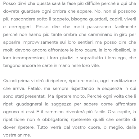
Posso dirvi che questa sarà la fase più difficile perché è qui che
dovrete guardare ogni ombra che appare. No, non si possono
più nascondere sotto il tappeto, bisogna guardarli, capirli, viverli
e correggerli. Posso dire che molti passeranno facilmente
perché non hanno più tante ombre che camminano in giro per
apparire improvvisamente sui loro sentieri, ma posso dire che
molti devono ancora affrontare le loro paure, le loro ribellioni, le
loro incomprensioni, i loro giudizi e soprattutto i loro ego, che
tengono ancora le carte in mano nelle loro vite.
Quindi prima vi dirò di ripetere, ripetere molto, ogni meditazione
che arriva. Fatelo, ma sempre rispettando la sequenza in cui
sono stati presentati. Ma ripetere molto. Perché ogni volta che li
ripeti guadagnerai la saggezza per sapere come affrontare
ognuno di essi. E il cammino diventerà più facile. Ora capite, la
ripetizione non è obbligatoria; ripeterete quelli che sentite di
dover ripetere. Tutto verrà dal vostro cuore, o meglio, dalle
vostre anime.