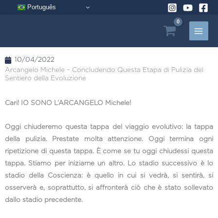
Vai
Português
al
contenuto
10/04/2022
Arcangelo Michele – Concludendo Questa Etapa di Pulizia del
Sentiero della Evoluzione
Cari! IO SONO L’ARCANGELO Michele!
Oggi chiuderemo questa tappa del viaggio evolutivo: la tappa
della pulizia. Prestate molta attenzione. Oggi termina ogni
ripetizione di questa tappa. È come se tu oggi chiudessi questa
tappa. Stiamo per iniziarne un altro. Lo stadio successivo è lo
stadio della Coscienza: è quello in cui si vedrà, si sentirà, si
osserverà e, soprattutto, si affronterà ciò che è stato sollevato
dallo stadio precedente.