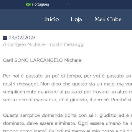
Vai
Português
al
Inicio
Loja
Meu Clube
contenuto
23/02/2023
Arcangelo Michele- I nostri messaggi
Cari! SONO L’ARCANGELO Michele
Per noi è passato un po’ di tempo, per voi è passato un 
nostri messaggi. Non dico che questo sia un male, ma vo
semplicemente guardare al passato per trovare un altro m
sensazione di mancanza, c’è il giudizio, il perché. Perché s
Questa semplice domanda porta con sé il giudizio ed è a
dominato, deve essere eliminato. Ogni essere umano ha la 
troppo complicato”. Quindi mi metto al mio posto e giudico