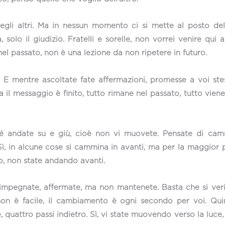
 degli altri. Ma in nessun momento ci si mette al posto de
olo il giudizio. Fratelli e sorelle, non vorrei venire qui a
 passato, non è una lezione da non ripetere in futuro.
te. E mentre ascoltate fate affermazioni, promesse a voi st
il messaggio è finito, tutto rimane nel passato, tutto viene
rché andate su e giù, cioè non vi muovete. Pensate di ca
ì, in alcune cose si cammina in avanti, ma per la maggior p
, non state andando avanti.
 impegnate, affermate, ma non mantenete. Basta che si veri
 non è facile, il cambiamento è ogni secondo per voi. Qui
 quattro passi indietro. Sì, vi state muovendo verso la luce,