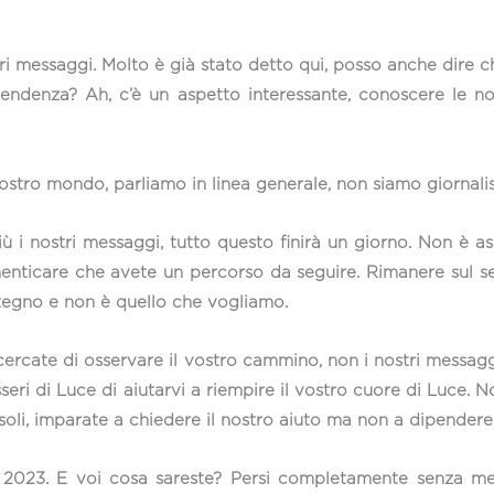
i messaggi. Molto è già stato detto qui, posso anche dire 
pendenza? Ah, c’è un aspetto interessante, conoscere le no
tro mondo, parliamo in linea generale, non siamo giornalisti
iù i nostri messaggi, tutto questo finirà un giorno. Non è a
menticare che avete un percorso da seguire. Rimanere sul sen
tegno e non è quello che vogliamo.
cercate di osservare il vostro cammino, non i nostri messagg
seri di Luce di aiutarvi a riempire il vostro cuore di Luce. 
li, imparate a chiedere il nostro aiuto ma non a dipendere
o 2023. E voi cosa sareste? Persi completamente senza m