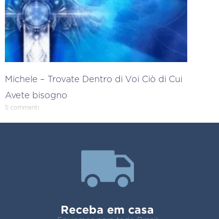
Michele – Trovate Dentro di Voi Ciò di Cui
Avete bisogno
5 commenti
Receba em casa