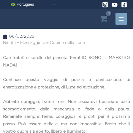
Vai
Português
al
contenuto
06/02/2025
Niente – Messaggio dal Codice della Luce
Cari fratelli e sorelle del pianeta Terra! IO SONO IL MAESTRO
NADA!
Continuo questo viaggio di pulizia e purificazione, di
energizzazione e protezione, di Luce ed evoluzione.
Abbiate coraggio, fratelli miei. Non lasciatevi trascinare dallo
scoraggiamento, dalla mancanza di fede o dalla paura.
Rimanete sempre fermi, coraggiosi e pronti per il prossimo
passo. Può essere difficile, ma non impossibile. Basta che il
vostro cuore sia aperto, libero e illuminato.