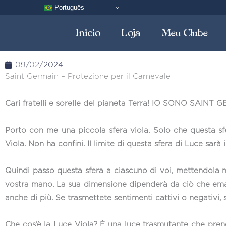
Vai
Português
al
Inicio
Loja
Meu Clube
contenuto
09/02/2024
Saint Germain – Protezione per il Carnevale
Cari fratelli e sorelle del pianeta Terra! IO SONO SAINT 
Porto con me una piccola sfera viola. Solo che questa sf
Viola. Non ha confini. Il limite di questa sfera di Luce sarà 
Quindi passo questa sfera a ciascuno di voi, mettendola nel
vostra mano. La sua dimensione dipenderà da ciò che eman
anche di più. Se trasmettete sentimenti cattivi o negativi, 
Che cos’è la Luce Viola? È una luce trasmutante che prende