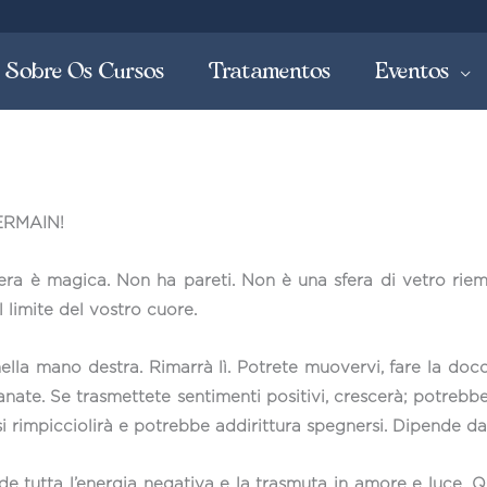
Sobre Os Cursos
Tratamentos
Eventos
GERMAIN!
era è magica. Non ha pareti. Non è una sfera di vetro riem
il limite del vostro cuore.
la mano destra. Rimarrà lì. Potrete muovervi, fare la doccia,
ate. Se trasmettete sentimenti positivi, crescerà; potrebb
si rimpicciolirà e potrebbe addirittura spegnersi. Dipende da
 tutta l’energia negativa e la trasmuta in amore e luce. Qu