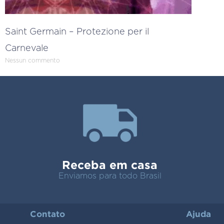
Saint Germain – Protezione per il
Carnevale
Nessun commento
Receba em casa
Enviamos para todo Brasil
Contato
Ajuda