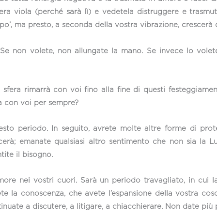
era viola (perché sarà lì) e vedetela distruggere e trasmu
o’, ma presto, a seconda della vostra vibrazione, crescerà
 Se non volete, non allungate la mano. Se invece lo volet
sfera rimarrà con voi fino alla fine di questi festeggiame
la con voi per sempre?
sto periodo. In seguito, avrete molte altre forme di pro
erà; emanate qualsiasi altro sentimento che non sia la Lu
tite il bisogno.
e nei vostri cuori. Sarà un periodo travagliato, in cui l
ete la conoscenza, che avete l’espansione della vostra cos
tinuate a discutere, a litigare, a chiacchierare. Non date più