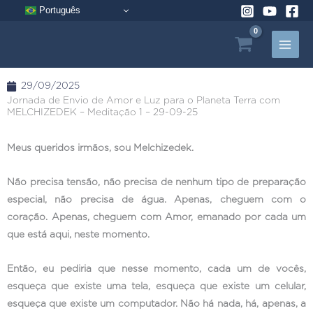
Pular
Português
para
o
conteúdo
29/09/2025
Jornada de Envio de Amor e Luz para o Planeta Terra com
MELCHIZEDEK – Meditação 1 – 29-09-25
Meus queridos irmãos, sou Melchizedek.
Não precisa tensão, não precisa de nenhum tipo de preparação
especial, não precisa de água. Apenas, cheguem com o
coração. Apenas, cheguem com Amor, emanado por cada um
que está aqui, neste momento.
Então, eu pediria que nesse momento, cada um de vocês,
esqueça que existe uma tela, esqueça que existe um celular,
esqueça que existe um computador. Não há nada, há, apenas, a