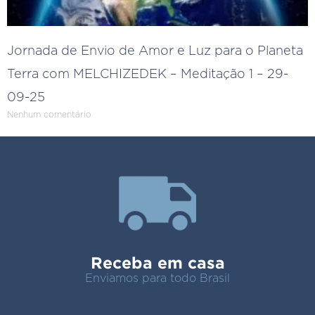
Jornada de Envio de Amor e Luz para o Planeta
Terra com MELCHIZEDEK – Meditação 1 – 29-
09-25
Nenhum comentário
Receba em casa
Enviamos para todo Brasil