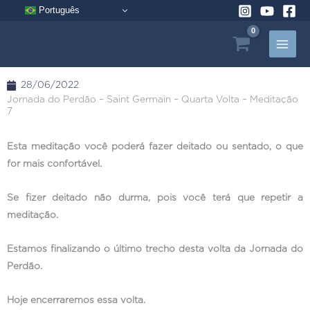
Pular
Português
para
o
conteúdo
28/06/2022
Jornada do Perdão – Saint Germain – Quarta Volta – Meditação
7
Esta meditação você poderá fazer deitado ou sentado, o que
for mais confortável.
Se fizer deitado não durma, pois você terá que repetir a
meditação.
Estamos finalizando o último trecho desta volta da Jornada do
Perdão.
Hoje encerraremos essa volta.