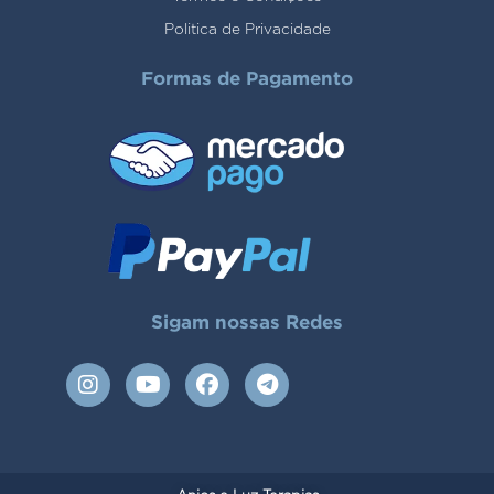
Politica de Privacidade
Formas de Pagamento
Sigam nossas Redes
I
Y
F
T
n
o
a
e
s
u
c
l
t
t
e
e
a
u
b
g
g
b
o
r