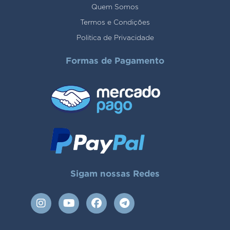
Quem Somos
Termos e Condições
Politica de Privacidade
Formas de Pagamento
Sigam nossas Redes
I
Y
F
T
n
o
a
e
s
u
c
l
t
t
e
e