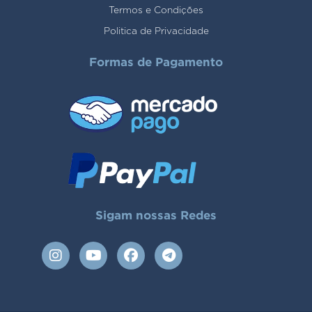
Termos e Condições
Politica de Privacidade
Formas de Pagamento
Sigam nossas Redes
I
Y
F
T
n
o
a
e
s
u
c
l
t
t
e
e
a
u
b
g