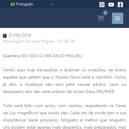
Pular
Português
para
o
conteúdo
21/06/2018
Mensagem Arcanjo Miguel – 21-06-18
Queridos! EU SOU O ARCANJO MIGUEL!
Venho aqui hoje tranquilizar, e acalmar os corações, de todos
aqueles que sabem que o Mundo Novo está a caminho. Como
já dito, a mudança não será para causar pânico, caos ou
desespero; isto não seria próprio de nosso Deus PAI/MÃE.
Tudo será feito com amor, com carinho, respeitando os Seres
de Luz magníficos que vocês são. Cada um de vocês tem a sua
importância neste processo. Ninguém é melhor que ninguém.
Uns podem estar apenas mais despertos, mais preparados, mas