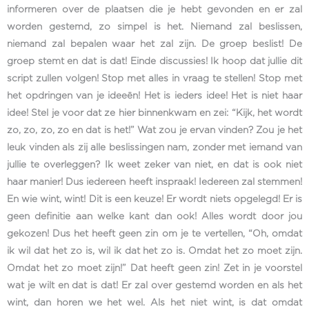
informeren over de plaatsen die je hebt gevonden en er zal
worden gestemd, zo simpel is het. Niemand zal beslissen,
niemand zal bepalen waar het zal zijn. De groep beslist! De
groep stemt en dat is dat! Einde discussies! Ik hoop dat jullie dit
script zullen volgen! Stop met alles in vraag te stellen! Stop met
het opdringen van je ideeën! Het is ieders idee! Het is niet haar
idee! Stel je voor dat ze hier binnenkwam en zei: “Kijk, het wordt
zo, zo, zo, zo en dat is het!” Wat zou je ervan vinden? Zou je het
leuk vinden als zij alle beslissingen nam, zonder met iemand van
jullie te overleggen? Ik weet zeker van niet, en dat is ook niet
haar manier! Dus iedereen heeft inspraak! Iedereen zal stemmen!
En wie wint, wint! Dit is een keuze! Er wordt niets opgelegd! Er is
geen definitie aan welke kant dan ook! Alles wordt door jou
gekozen! Dus het heeft geen zin om je te vertellen, “Oh, omdat
ik wil dat het zo is, wil ik dat het zo is. Omdat het zo moet zijn.
Omdat het zo moet zijn!” Dat heeft geen zin! Zet in je voorstel
wat je wilt en dat is dat! Er zal over gestemd worden en als het
wint, dan horen we het wel. Als het niet wint, is dat omdat