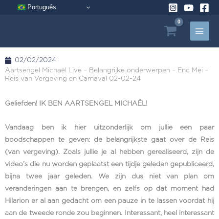
Ga
Português
naar
de
inhoud
02/02/2024
Aartsengel Michaël Live – Belangrijke onderwerpen – Enc Mei –
Reis van Vergeving en Carnaval 02-02-24
Geliefden! IK BEN AARTSENGEL MICHAËL!
Vandaag ben ik hier uitzonderlijk om jullie een paar
boodschappen te geven: de belangrijkste gaat over de Reis
(van vergeving). Zoals jullie je al hebben gerealiseerd, zijn de
video’s die nu worden geplaatst een tijdje geleden gepubliceerd,
bijna twee jaar geleden. We zijn dus niet van plan om
veranderingen aan te brengen, en zelfs op dat moment had
Hilarion er al aan gedacht om een pauze in te lassen voordat hij
aan de tweede ronde zou beginnen. Interessant, heel interessant