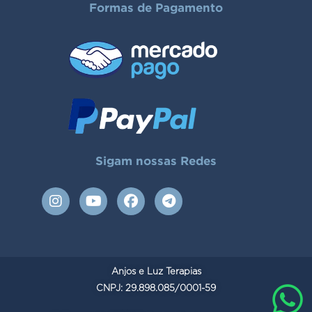
Formas de Pagamento
Sigam nossas Redes
I
Y
F
T
n
o
a
e
s
u
c
l
t
t
e
e
a
u
b
g
g
b
o
r
Anjos e Luz Terapias
r
e
o
a
a
CNPJ: 29.898.085/0001-59
k
m
m