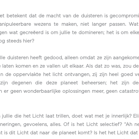
et betekent dat de macht van de duisteren is gecompromit
 manipuleerbare wezens te maken, niet langer passen. Wa
en wat gecreëerd is om jullie te domineren; het is om elke
og steeds hier?
 duisteren heeft gedood, alleen omdat ze zijn aangekomen. 
te laten komen en ze vallen uit elkaar. Als dat zo was, zou de
aan de oppervlakte het licht ontvangen, zij zijn heel goed
 zijn degenen die deze planeet beheersen; het zijn d
ijn er geen wonderbaarlijke oplossingen meer, geen catast
jullie die het Licht laat trillen, doet wat met je innerlijk? E
inneringen, gevoelens, alles. Of is het Licht selectief? “Ah
t is dit Licht dat naar de planeet komt? Is het het Licht dat 