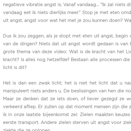
negatieve vibratie angst is. Vanaf vandaag… “Ik zal niets di
vandaag eet ik niets dierlijks meer.” Stop je met eten omd
uit angst, angst voor wat het met je zou kunnen doen? Wat 
Dus ik zou zeggen, als je stopt met eten uit angst, begin
van de dingen? Niets dat uit angst wordt gedaan is van he
grote thema van deze video: Wat is de kracht van het Lic
kracht? Is alles nog hetzelfde? Bestaan alle processen 
licht is dit?
Het is dan een zwak licht; het is niet het licht dat u n
manipuleert niets anders u. De beslissingen van hen die no
Maar ze denken dat ze iets doen, of liever gezegd ze w
verkeerd afliep. Er zullen op dat moment mensen zijn die 
ik in onze laatste bijeenkomst zei: Zielen maakten keuzes
eerste transport. Andere zielen sterven uit angst voor zie
ziekte die ze oplopen.