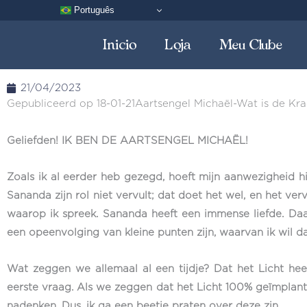
Ga
Português
naar
Inicio
Loja
Meu Clube
de
inhoud
21/04/2023
Gepubliceerd op 18-01-21Aartsengel Michaël-Wat is de Kra
Geliefden! IK BEN DE AARTSENGEL MICHAËL!
Zoals ik al eerder heb gezegd, hoeft mijn aanwezigheid h
Sananda zijn rol niet vervult; dat doet het wel, en het ve
waarop ik spreek. Sananda heeft een immense liefde. Daar
een opeenvolging van kleine punten zijn, waarvan ik wil da
Wat zeggen we allemaal al een tijdje? Dat het Licht hee
eerste vraag. Als we zeggen dat het Licht 100% geïmplante
nadenken. Dus, ik ga een beetje praten over deze zin.