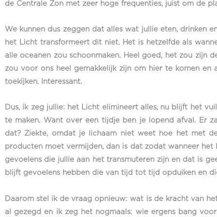
de Centrale Zon met zeer hoge frequenties, juist om de plan
We kunnen dus zeggen dat alles wat jullie eten, drinken en
het Licht transformeert dit niet. Het is hetzelfde als wa
alle oceanen zou schoonmaken. Heel goed, het zou zijn deel
zou voor ons heel gemakkelijk zijn om hier te komen en 
toekijken. Interessant.
Dus, ik zeg jullie: het Licht elimineert alles, nu blijft he
te maken. Want over een tijdje ben je lopend afval. Er za
dat? Ziekte, omdat je lichaam niet weet hoe het met d
producten moet vermijden, dan is dat zodat wanneer het lic
gevoelens die jullie aan het transmuteren zijn en dat is gee
blijft gevoelens hebben die van tijd tot tijd opduiken en d
Daarom stel ik de vraag opnieuw: wat is de kracht van he
al gezegd en ik zeg het nogmaals: wie ergens bang voor is,