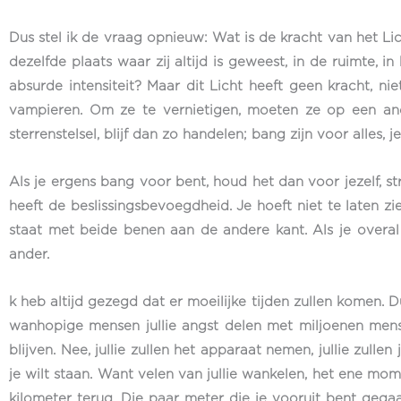
Dus stel ik de vraag opnieuw: Wat is de kracht van het Lic
dezelfde plaats waar zij altijd is geweest, in de ruimte, i
absurde intensiteit? Maar dit Licht heeft geen kracht, nie
vampieren. Om ze te vernietigen, moeten ze op een and
sterrenstelsel, blijf dan zo handelen; bang zijn voor alles, j
Als je ergens bang voor bent, houd het dan voor jezelf, st
heeft de beslissingsbevoegdheid. Je hoeft niet te laten zie
staat met beide benen aan de andere kant. Als je overal a
ander.
k heb altijd gezegd dat er moeilijke tijden zullen komen.
wanhopige mensen jullie angst delen met miljoenen mense
blijven. Nee, jullie zullen het apparaat nemen, jullie zulle
je wilt staan. Want velen van jullie wankelen, het ene mom
kilometer terug. Die paar meter die je vooruit bent gegaa