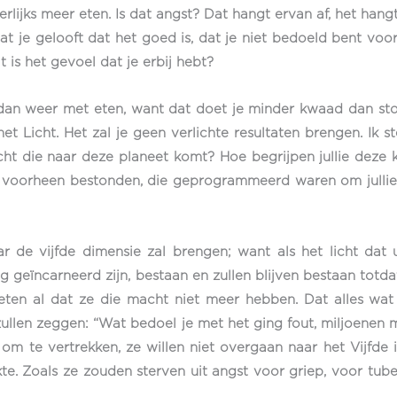
erlijks meer eten. Is dat angst? Dat hangt ervan af, het hangt
at je gelooft dat het goed is, dat je niet bedoeld bent voo
is het gevoel dat je erbij hebt?
 dan weer met eten, want dat doet je minder kwaad dan stop
t Licht. Het zal je geen verlichte resultaten brengen. Ik 
ht die naar deze planeet komt? Hoe begrijpen jullie deze 
die voorheen bestonden, die geprogrammeerd waren om julli
aar de vijfde dimensie zal brengen; want als het licht dat
g geïncarneerd zijn, bestaan en zullen blijven bestaan totd
eten al dat ze die macht niet meer hebben. Dat alles wa
zullen zeggen: “Wat bedoel je met het ging fout, miljoenen m
 om te vertrekken, ze willen niet overgaan naar het Vijfde
kte. Zoals ze zouden sterven uit angst voor griep, voor tub