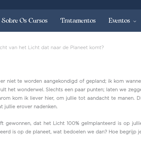
Sobre Os Cursos
Tratamentos
Eventos
cht van het Licht dat naar de Planeet komt?
ier niet te worden aangekondigd of gepland; ik kom wanneer
rvult het wonderwel. Slechts een paar punten; laten we zegg
om kom ik liever hier, om jullie tot aandacht te manen. Di
t jullie erover nadenken.
ft gewonnen, dat het Licht 100% geïmplanteerd is op julli
erd is op de planeet, wat bedoelen we dan? Hoe begrijp je de