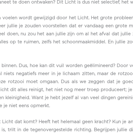
eet te doen ontwaken? Dit Licht is dus niet selectief, het we
 voelen wordt gewijzigd door het Licht. Het grote probleem 
nneer jullie je zouden voorstellen dat er vandaag een grote 
 doen, nu zou het aan jullie zijn om al het afval dat julli
alles op te ruimen, zelfs het schoonmaakmiddel. En jullie
t vuil binnen. Dus, hoe kan dit vuil worden geëlimineerd? Door
l niets negatiefs meer in je lichaam zitten, maar de rotzoo
eze rotzooi moet omgaan. Dus als we zeggen dat je goed 
ht dit alles reinigt, het niet nog meer troep produceert; j
n kleinigheid. Want je hebt jezelf al van veel dingen gereini
ie je niet eens opmerkt.
t Licht dat komt? Heeft het helemaal geen kracht? Kun je a
 trilt in de tegenovergestelde richting. Begrijpen jullie di