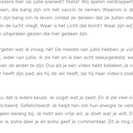
zens hier op jullie planeet? Niets? Wij spelen verstoppert
 mensen, die bang zijn om het vaccin te nemen. Waarom i
zijn bang om te leven, omdat ze denken dat ze zullen ster
n de lucht vliegt. Waar is het Licht dat komt? Waar zijn wij?
e uitspraken gezien die hier gedaan zijn.
rgeten wat ik vroeg, hè? De meeste van jullie hebben, je v
, ieder van jullie, ik zie het en ik ben echt teleurgesteld; w
n de ander te zijn. Dus als je een video hebt bekeken, je vo
 zijn pad, als hij de wil heeft, zal hij naar video’s zoeken;
 dat is ieders keuze. Je oogst wat je zaait. En ik zie veel v
iciteerd. Gefeliciteerd! Je helpt hen om hun energie te versp
 belang bij. Je hebt een vrije wil, je doet wat je wilt. Du
er is, soms deel je en soms geef je commentaar. Zit je nog 