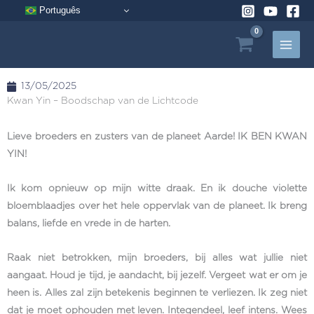
Ga
Português
naar
de
inhoud
13/05/2025
Kwan Yin – Boodschap van de Lichtcode
Lieve broeders en zusters van de planeet Aarde! IK BEN KWAN
YIN!
Ik kom opnieuw op mijn witte draak. En ik douche violette
bloemblaadjes over het hele oppervlak van de planeet. Ik breng
balans, liefde en vrede in de harten.
Raak niet betrokken, mijn broeders, bij alles wat jullie niet
aangaat. Houd je tijd, je aandacht, bij jezelf. Vergeet wat er om je
heen is. Alles zal zijn betekenis beginnen te verliezen. Ik zeg niet
dat je moet ophouden met leven. Integendeel, leef intens. Wees