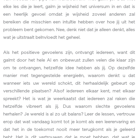
elke les die je leert, galm je wijsheid het universum in en dat is
een heerlijk gevoel omdat je wijsheid zoveel anderen zal
bereiken die misschien een intuïtie hebben over hoe jij uit het
probleem bent gekomen. Nee, denk niet dat je alleen denkt, alles
wat je uitstraalt beïnvloedt het geheel.
Als het positieve gevoelens zijn, ontvangt iedereen, want dit
galmt door het hele Al en onbewust zullen velen die klaar zijn
om te ontvangen, hetzelfde idee hebben als jij. Op dezelfde
manier met tegengestelde energieën, waarom denkt u dat
wanneer iets uw wereld schokt, dit herhaaldelijk gebeurt op
verschillende plaatsen? Alsof iedereen elkaar kent, met elkaar
spreekt? Het is wat je weerkaatst dat iedereen zal raken die
hetzelfde vibreert als jij. Dus waarom slechte gevoelens
herhalen? Je wereld is al zo uit balans? Leer de lessen, vertrouw
erop dat wat vandaag komt tot je komt als een leerervaring en
dat het in de toekomst nooit meer terugkomt als je geleerd
hebt. Het is dit vertrouwen dat je moet hebben, dat wat je