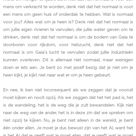
mens om verkracht te worden, denk niet dat het normaal is voor
een mens om geen huis of onderdak te hebben. Wat is normaal
voor jou? Alles wat om je heen is? Denk niet dat het normaal is
om jullie eigen rivieren te vervuilen, die jullie water geven om te
drinken, denk niet dat het normaal is om de bodem van Gaia te
doorboren voor rijkdom, voor hebzucht, denk niet dat het
normaal is om Gaia’s lucht te vervuilen zodat jullie industrieën
kunnen overleven. Dit is allemaal niet normaal, maar weinigen
doen er iets aan. Je bent zo met jezelf bezig dat je niet om je
heen kijkt, je kijkt niet naar wat er om je heen gebeurt.
En nee, ik ben niet inconsequent als we zeggen dat je vooruit
moet kijken en nooit opzij. Als we zeggen dat het het pad is, het
is de wandeling, het is de weg die je zult bewandelen. Kijk niet
naar de weg van de ander, het is in deze zin dat we spreken om
niet opzij te kijken. Nu, je bent niet alleen in de wereld, je bent
één onder allen. Je moet je dus bewust zijn van het Al, want het
is het Al dat je geeft wat je moet eten, dat je geeft wat je moet