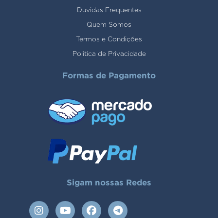
Duvidas Frequentes
Quem Somos
Termos e Condições
Politica de Privacidade
Formas de Pagamento
Sigam nossas Redes
I
Y
F
T
n
o
a
e