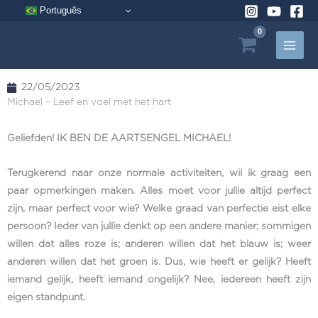
Ga
Português
naar
de
inhoud
22/05/2023
Michael – Leef en voel met het hart
Geliefden! IK BEN DE AARTSENGEL MICHAEL!
Terugkerend naar onze normale activiteiten, wil ik graag een
paar opmerkingen maken. Alles moet voor jullie altijd perfect
zijn, maar perfect voor wie? Welke graad van perfectie eist elke
persoon? Ieder van jullie denkt op een andere manier; sommigen
willen dat alles roze is; anderen willen dat het blauw is; weer
anderen willen dat het groen is. Dus, wie heeft er gelijk? Heeft
iemand gelijk, heeft iemand ongelijk? Nee, iedereen heeft zijn
eigen standpunt.