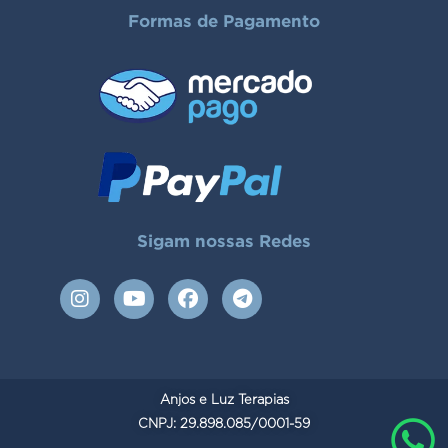
Formas de Pagamento
Sigam nossas Redes
I
Y
F
T
n
o
a
e
s
u
c
l
t
t
e
e
a
u
b
g
g
b
o
r
Anjos e Luz Terapias
r
e
o
a
a
CNPJ: 29.898.085/0001-59
k
m