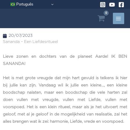
Ga
Português
naar
de
inhoud
20/07/2023
Sananda – Een Liefdesritueel
Lieve zonen en dochters van de planeet Aarde! IK BEN
SANANDA!
Het is met grote vreugde dat mijn hart gevuld is telkens ik hier
bij jullie kan zijn. Vandaag wil ik jullie een kleine…, een kleine
boodschap nalaten, maar een boodschap die vele harten zal
doen vullen met vreugde, vullen met Liefde, vullen met
voorspoed. Het is een klein ritueel, maar als je het uitvoert met
geloof, met al je geloof in de mogelijkheid van realisatie, zal het
alles brengen wat ik zei: harmonie, Liefde, vrede en voorspoed.