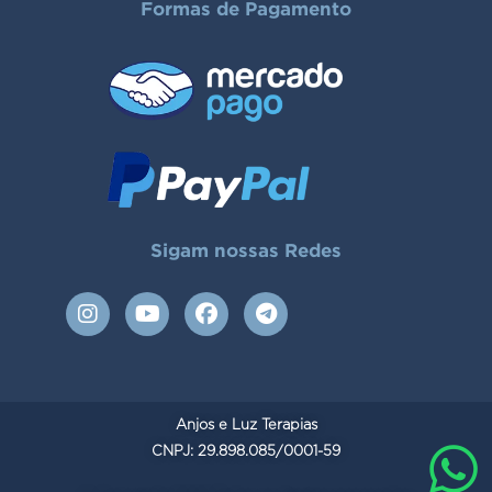
Formas de Pagamento
Sigam nossas Redes
I
Y
F
T
n
o
a
e
s
u
c
l
t
t
e
e
a
u
b
g
g
b
o
r
Anjos e Luz Terapias
r
e
o
a
a
CNPJ: 29.898.085/0001-59
k
m
m