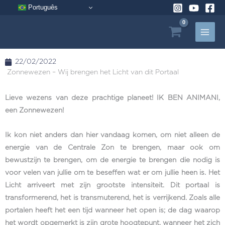
Ga
Português
naar
de
inhoud
22/02/2022
Zonnewezen – Wij brengen het Licht van dit Portaal
Lieve wezens van deze prachtige planeet! IK BEN ANIMANI,
een Zonnewezen!
Ik kon niet anders dan hier vandaag komen, om niet alleen de
energie van de Centrale Zon te brengen, maar ook om
bewustzijn te brengen, om de energie te brengen die nodig is
voor velen van jullie om te beseffen wat er om jullie heen is. Het
Licht arriveert met zijn grootste intensiteit. Dit portaal is
transformerend, het is transmuterend, het is verrijkend. Zoals alle
portalen heeft het een tijd wanneer het open is; de dag waarop
het wordt opgemerkt is zijn grote hoogtepunt, wanneer het zich