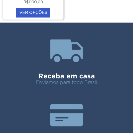
R$
1.100,00
do
VER OPÇÕES
produto
Receba em casa
Enviamos para todo Brasil