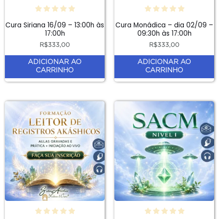
Cura Siriana 16/09 – 13:00h às
Cura Monádica – dia 02/09 –
17:00h
09:30h às 17:00h
R$
333,00
R$
333,00
ADICIONAR AO
ADICIONAR AO
CARRINHO
CARRINHO
Este
Este
produto
produto
tem
tem
várias
várias
variantes.
variantes.
As
As
opções
opções
podem
podem
ser
ser
escolhidas
escolhidas