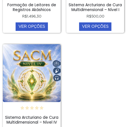
Formação de Leitores de
Sistema Arcturiano de Cura
na
na
Registros Akáshicos
Multidimensional – Nível I
página
página
R$
1.496,30
R$
500,00
do
do
VER OPÇÕES
VER OPÇÕES
produto
produto
Este
produto
tem
várias
variantes.
As
opções
podem
ser
escolhidas
Sistema Arcturiano de Cura
na
Multidimensional – Nível IV
página