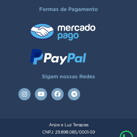
Formas de Pagamento
Sigam nossas Redes
I
Y
F
T
n
o
a
e
s
u
c
l
t
t
e
e
a
u
b
g
g
b
o
r
Anjos e Luz Terapias
r
e
o
a
a
CNPJ: 29.898.085/0001-59
k
m