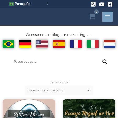
Pular
Português
para
o
conteúdo
Acesse nosso blog em outras línguas:
Categorias
Categorias